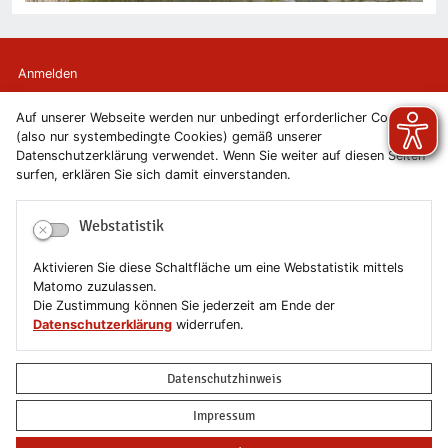
Anmelden
Auf unserer Webseite werden nur unbedingt erforderlicher Cookies
Kontakt
(also nur systembedingte Cookies) gemäß unserer
Datenschutzerklärung verwendet. Wenn Sie weiter auf diesen Seiten
Newsletter
surfen, erklären Sie sich damit einverstanden.
Newsletterabmeldung
Webstatistik
Impressum
Aktivieren Sie diese Schaltfläche um eine Webstatistik mittels
Matomo zuzulassen.
Datenschutzerklärung
Die Zustimmung können Sie jederzeit am Ende der
Datenschutzerklärung
widerrufen.
Erklärung zur Barrierefreiheit
Datenschutzhinweis
Leichte Sprache
Impressum
Sitemap