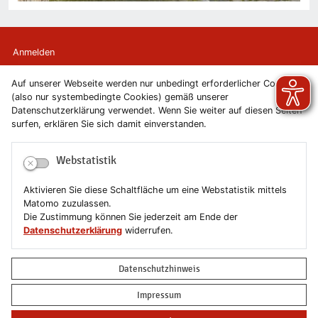
Anmelden
Auf unserer Webseite werden nur unbedingt erforderlicher Cookies
Kontakt
(also nur systembedingte Cookies) gemäß unserer
Datenschutzerklärung verwendet. Wenn Sie weiter auf diesen Seiten
Newsletter
surfen, erklären Sie sich damit einverstanden.
Newsletterabmeldung
Webstatistik
Impressum
Aktivieren Sie diese Schaltfläche um eine Webstatistik mittels
Matomo zuzulassen.
Datenschutzerklärung
Die Zustimmung können Sie jederzeit am Ende der
Datenschutzerklärung
widerrufen.
Erklärung zur Barrierefreiheit
Datenschutzhinweis
Leichte Sprache
Impressum
Sitemap