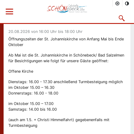
Sie befinden sich hier
Startseite
Freizeit
Kalender
Menü öffnen
Suchmask
Offene Kirche St. Johannis
Vorheriges Bild
Nächs
20.08.2026
von 16:00 Uhr bis 18:00 Uhr
Öffnungszeiten der St. Johanniskirche von Anfang Mai bis Ende
Oktober
Ab Mai ist die St. Johanniskirche in Schönebeck/ Bad Salzelmen
für Besichtigungen wie folgt für unsere Gäste geöffnet:
Offene Kirche
Dienstags: 16.00 - 17.30 anschließend Turmbesteigung möglich
im Oktober 15.00 – 16.30
Donnerstags: 16.00 - 18.00
im Oktober 15.00 – 17.00
Samstags: 14.00 bis 16.00
(auch am 1.5. + Christi Himmelfahrt) gegebenenfalls mit
Turmbesteigung