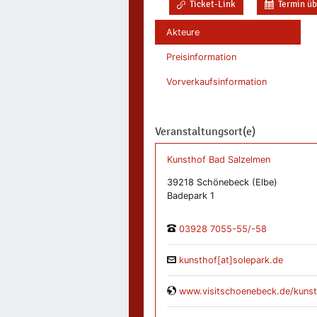
Ticket-Link
Termin ü
Akteure
Preisinformation
Vorverkaufsinformation
Veranstaltungsort(e)
Kunsthof Bad Salzelmen
39218 Schönebeck (Elbe)
Badepark 1
03928 7055-55/-58
kunsthof[at]solepark.de
www.visitschoenebeck.de/kunst