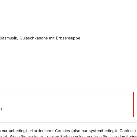
 Blasmusik, Gulaschkanone mit Erbsensuppe
es
 nur unbedingt erforderlicher Cookies (also nur systembedingte Cookies
et. Wenn Sie weiter auf diesen Seiten surfen, erklären Sie sich damit ein