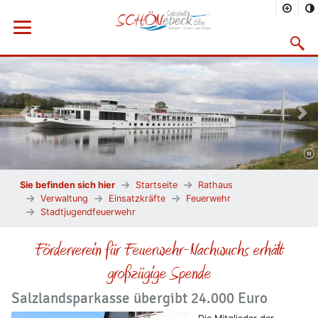
Menü öffnen
Suchma
Vorheriges Bild
Näc
Sie befinden sich hier
Startseite
Rathaus
Verwaltung
Einsatzkräfte
Feuerwehr
Stadtjugendfeuerwehr
Förderverein für Feuerwehr-Nachwuchs erhält
großzügige Spende
Salzlandsparkasse übergibt 24.000 Euro