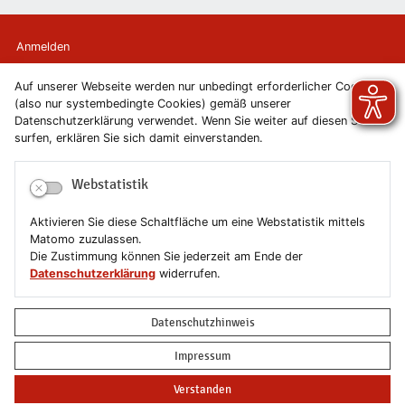
Anmelden
Auf unserer Webseite werden nur unbedingt erforderlicher Cookies
Kontakt
(also nur systembedingte Cookies) gemäß unserer
Datenschutzerklärung verwendet. Wenn Sie weiter auf diesen Seiten
Newsletter
surfen, erklären Sie sich damit einverstanden.
Newsletterabmeldung
Webstatistik
Impressum
Aktivieren Sie diese Schaltfläche um eine Webstatistik mittels
Matomo zuzulassen.
Datenschutzerklärung
Die Zustimmung können Sie jederzeit am Ende der
Datenschutzerklärung
widerrufen.
Erklärung zur Barrierefreiheit
Datenschutzhinweis
Leichte Sprache
Impressum
Sitemap
Verstanden