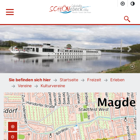
Menü öffnen
Suchmask
Vorheriges Bild
Nächs
Sie befinden sich hier
Startseite
Freizeit
Erleben
Vereine
Kulturvereine