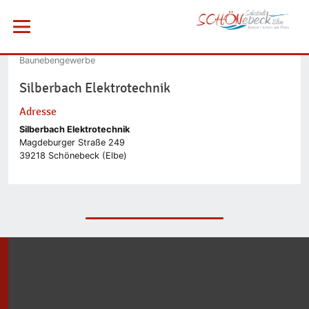
Sie befinden sich hier
Startseite
Wirtschaft
Menü öffnen
Unternehmen
Industriepark West
Baunebengewerbe
Silberbach Elektrotechnik
Vorheriges Bild
Adresse
Silberbach Elektrotechnik
Magdeburger Straße 249
39218 Schönebeck (Elbe)