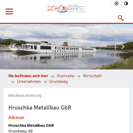
Menü öffnen
Suchmask
Vorheriges Bild
Nächs
Sie befinden sich hier
Startseite
Wirtschaft
Unternehmen
Grundweg
Metallverarbeitung
Hruschka Metallbau GbR
Adresse
Hruschka Metallbau GbR
Grundweg 49