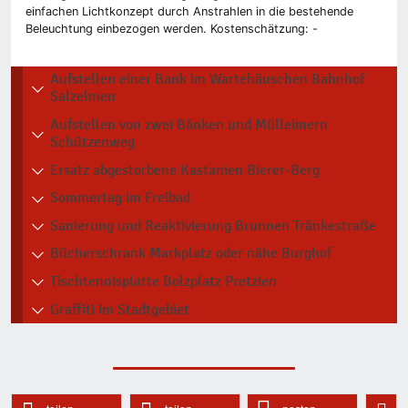
einfachen Lichtkonzept durch Anstrahlen in die bestehende
Beleuchtung einbezogen werden. Kostenschätzung: -
Aufstellen einer Bank im Wartehäuschen Bahnhof
Salzelmen
Aufstellen von zwei Bänken und Mülleimern
Schützenweg
Ersatz abgestorbene Kastanien Bierer-Berg
Sommertag im Freibad
Sanierung und Reaktivierung Brunnen Tränkestraße
Bücherschrank Markplatz oder nähe Burghof
Tischtennisplatte Bolzplatz Pretzien
Graffiti im Stadtgebiet