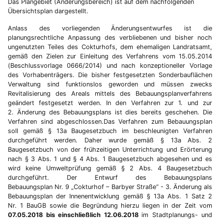
Das Plangebiet (Änderungsbereich) ist auf dem nachfolgenden
Übersichtsplan dargestellt.
Anlass des vorliegenden Änderungsentwurfes ist die
planungsrechtliche Anpassung des verbliebenen und bisher noch
ungenutzten Teiles des Cokturhofs, dem ehemaligen Landratsamt,
gemäß den Zielen zur Einleitung des Verfahrens vom 15.05.2014
(Beschlussvorlage 0666/2014) und nach konzeptioneller Vorlage
des Vorhabenträgers. Die bisher festgesetzten Sonderbauflächen
Verwaltung sind funktionslos geworden und müssen zwecks
Revitalisierung des Areals mittels des Bebauungsplanverfahrens
geändert festgesetzt werden. In den Verfahren zur 1. und zur
2. Änderung des Bebauungsplans ist dies bereits geschehen. Die
Verfahren sind abgeschlossen.Das Verfahren zum Bebauungsplan
soll gemäß § 13a Baugesetzbuch im beschleunigten Verfahren
durchgeführt werden. Daher wurde gemäß § 13a Abs. 2
Baugesetzbuch von der frühzeitigen Unterrichtung und Erörterung
nach § 3 Abs. 1 und § 4 Abs. 1 Baugesetzbuch abgesehen und es
wird keine Umweltprüfung gemäß § 2 Abs. 4 Baugesetzbuch
durchgeführt. Der Entwurf des Bebauungsplans
Bebauungsplan Nr. 9 „Cokturhof – Barbyer Straße“ - 3. Änderung als
Bebauungsplan der Innenentwicklung gemäß § 13a Abs. 1 Satz 2
Nr. 1 BauGB sowie die Begründung hierzu liegen in der Zeit vom
07.05.2018 bis einschließlich 12.06.2018
im Stadtplanungs- und