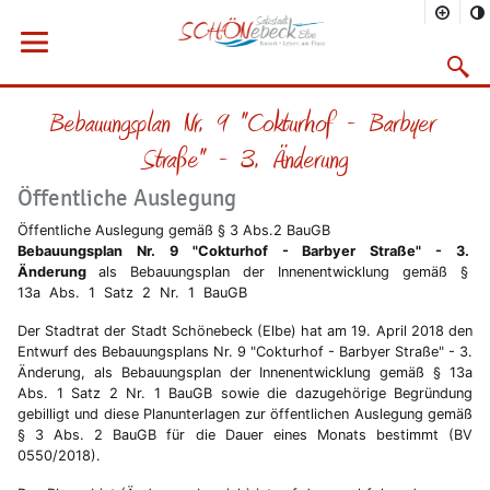
Sie befinden sich hier
Startseite
Stadtentwicklung
Menü öffnen
Bauen
Bauleitplanung
Bebauungspläne
Rechtskräftige Bebauungspläne
Bebauungsplan Nr. 9
Suchma
Vorheriges Bild
Näc
Bebauungsplan Nr. 9 "Cokturhof - Barbyer
Straße" - 3. Änderung
Öffentliche Auslegung
Öffentliche Auslegung gemäß § 3 Abs.2 BauGB
Bebauungsplan Nr. 9 "Cokturhof - Barbyer Straße" - 3.
Änderung
als Bebauungsplan der Innenentwicklung gemäß §
13a Abs. 1 Satz 2 Nr. 1 BauGB
Der Stadtrat der Stadt Schönebeck (Elbe) hat am 19. April 2018 den
Entwurf des Bebauungsplans Nr. 9 "Cokturhof - Barbyer Straße" - 3.
Änderung, als Bebauungsplan der Innenentwicklung gemäß § 13a
Abs. 1 Satz 2 Nr. 1 BauGB sowie die dazugehörige Begründung
gebilligt und diese Planunterlagen zur öffentlichen Auslegung gemäß
§ 3 Abs. 2 BauGB für die Dauer eines Monats bestimmt (BV
0550/2018).