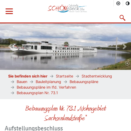
Menü öffnen
Suchma
Vorheriges Bild
Näc
Sie befinden sich hier
Startseite
Stadtentwicklung
Bauen
Bauleitplanung
Bebauungspläne
Bebauungspläne im lfd. Verfahren
Bebauungsplan Nr. 73.1
Bebauungsplan Nr. 73.1 „Wohngebiet
Sachsenlandstraße“
Aufstellungsbeschluss