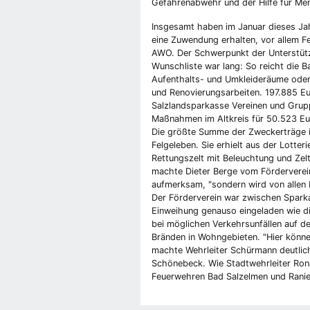
Gefahrenabwehr und der Hilfe für Me
Insgesamt haben im Januar dieses Jahr
eine Zuwendung erhalten, vor allem 
AWO. Der Schwerpunkt der Unterstützu
Wunschliste war lang: So reicht die B
Aufenthalts- und Umkleideräume oder
und Renovierungsarbeiten. 197.885 Eu
Salzlandsparkasse Vereinen und Grupp
Maßnahmen im Altkreis für 50.523 Eur
Die größte Summe der Zweckerträge i
Felgeleben. Sie erhielt aus der Lott
Rettungszelt mit Beleuchtung und Zelt
machte Dieter Berge vom Förderverei
aufmerksam, "sondern wird von allen 
Der Förderverein war zwischen Spark
Einweihung genauso eingeladen wie di
bei möglichen Verkehrsunfällen auf 
Bränden in Wohngebieten. "Hier könne
machte Wehrleiter Schürmann deutlich
Schönebeck. Wie Stadtwehrleiter Ronal
Feuerwehren Bad Salzelmen und Ranie