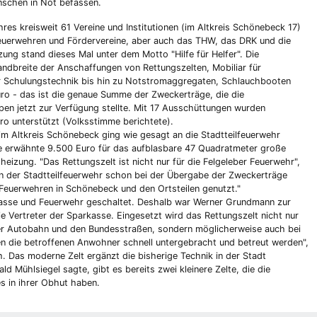
nschen in Not befassen.
es kreisweit 61 Vereine und Institutionen (im Altkreis Schönebeck 17)
Feuerwehren und Fördervereine, aber auch das THW, das DRK und die
ng stand dieses Mal unter dem Motto "Hilfe für Helfer". Die
andbreite der Anschaffungen von Rettungszelten, Mobiliar für
 Schulungstechnik bis hin zu Notstromaggregaten, Schlauchbooten
ro - das ist die genaue Summe der Zweckerträge, die die
en jetzt zur Verfügung stellte. Mit 17 Ausschüttungen wurden
o unterstützt (Volksstimme berichtete).
m Altkreis Schönebeck ging wie gesagt an die Stadtteilfeuerwehr
erie erwähnte 9.500 Euro für das aufblasbare 47 Quadratmeter große
heizung. "Das Rettungszelt ist nicht nur für die Felgeleber Feuerwehr",
n der Stadtteilfeuerwehr schon bei der Übergabe der Zweckerträge
Feuerwehren in Schönebeck und den Ortsteilen genutzt."
asse und Feuerwehr geschaltet. Deshalb war Werner Grundmann zur
e Vertreter der Sparkasse. Eingesetzt wird das Rettungszelt nicht nur
der Autobahn und den Bundesstraßen, sondern möglicherweise auch bei
n die betroffenen Anwohner schnell untergebracht und betreut werden",
. Das moderne Zelt ergänzt die bisherige Technik in der Stadt
d Mühlsiegel sagte, gibt es bereits zwei kleinere Zelte, die die
s in ihrer Obhut haben.