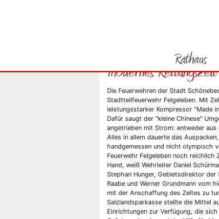
Sie befinden sich hier
Startseite
Stadtteilfeuerwehr Felgeleben
"Kleiner Chinese" p
Rathaus
modernes Rettungszel
Vorheriges Bild
Die Feuerwehren der Stadt Schönebeck
Stadtteilfeuerwehr Felgeleben. Mit Ze
leistungsstarker Kompressor "Made in 
Dafür saugt der "kleine Chinese" Umg
angetrieben mit Strom: entweder aus
Alles in allem dauerte das Auspacken
handgemessen und nicht olympisch ver
Feuerwehr Felgeleben noch reichlich Z
Hand, weiß Wehrleiter Daniel Schürm
Stephan Hunger, Gebietsdirektor der S
Raabe und Werner Grundmann vom hies
mit der Anschaffung des Zeltes zu tu
Salzlandsparkasse stellte die Mittel
Einrichtungen zur Verfügung, die sich