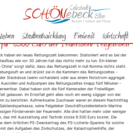
Rathaus
Verwaltung
Einsatzkräfte
Feuerwehr
Aus der Chronik
ustet Zelt auf Salzlandsparkasse übergibt
Leben
Stadtentwicklung
Freizeit
Wirtschaft
t für 9.500 Euro der Feuerwehr Felgeleben
 haben ein neues Rettungszelt bekommen. Stationiert wird es bei der
ltaufbau wie vor 30 Jahren hat das nichts mehr zu tun. Ein kleiner
China" sorgt dafür, dass das Rettungszelt in null Komma nichts steht.
ebungsluft an und drückt sie in die Kammern des Rettungszeltes -
 der Steckdose (wenn vorhanden) oder aus einem Notstrom-aggregat.
, Ausrollen und Aufpumpen des Rettungszeltes knapp fünf Minuten -
wertbar. Dabei haben sich die fünf Kameraden der Freiwilligen
eit gelassen. Im Ernstfall geht alles noch ein wenig zügiger von der
ann zu berichten. Aufmerksame Zuschauer waren an diesem Nachmittag
alzlandsparkasse, seine Felgeleber Geschäftsstellenleiterin Martina
igen Förderverein der Feuerwehr. Alle drei hatten mehr oder weniger
n, das mit Ausstattung und Technik stolze 9.500 Euro kostet. Die
 aus dem örtlichen PS-Zweckertrag des PS-Lotterie-Sparens für solche
 mit den Aufgaben des Zivilschutzes, der Katastrophenhilfe, der