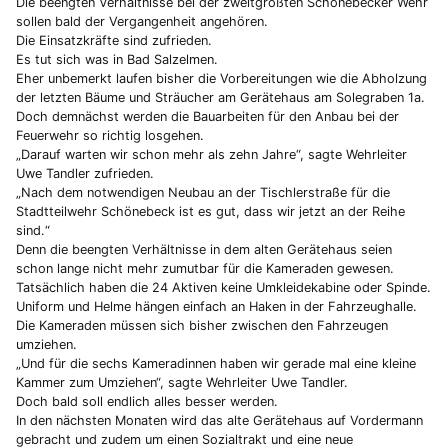
Die beengten Verhältnisse bei der zweitgrößten Schönebecker Wehr
sollen bald der Vergangenheit angehören.
Die Einsatzkräfte sind zufrieden.
Es tut sich was in Bad Salzelmen.
Eher unbemerkt laufen bisher die Vorbereitungen wie die Abholzung
der letzten Bäume und Sträucher am Gerätehaus am Solegraben 1a.
Doch demnächst werden die Bauarbeiten für den Anbau bei der
Feuerwehr so richtig losgehen.
„Darauf warten wir schon mehr als zehn Jahre“, sagte Wehrleiter
Uwe Tandler zufrieden.
„Nach dem notwendigen Neubau an der Tischlerstraße für die
Stadtteilwehr Schönebeck ist es gut, dass wir jetzt an der Reihe
sind.“
Denn die beengten Verhältnisse in dem alten Gerätehaus seien
schon lange nicht mehr zumutbar für die Kameraden gewesen.
Tatsächlich haben die 24 Aktiven keine Umkleidekabine oder Spinde.
Uniform und Helme hängen einfach an Haken in der Fahrzeughalle.
Die Kameraden müssen sich bisher zwischen den Fahrzeugen
umziehen.
„Und für die sechs Kameradinnen haben wir gerade mal eine kleine
Kammer zum Umziehen“, sagte Wehrleiter Uwe Tandler.
Doch bald soll endlich alles besser werden.
In den nächsten Monaten wird das alte Gerätehaus auf Vordermann
gebracht und zudem um einen Sozialtrakt und eine neue