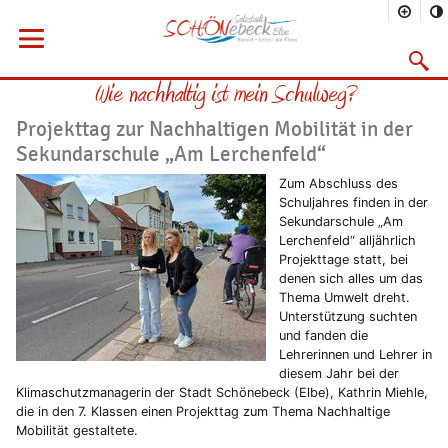
Sie befinden sich hier
Startseite
Rathaus
Menü öffnen
Bürgerservice
Aktuelles
Suchma
Wie nachhaltig ist mein Schulweg?
Vorheriges Bild
Näc
Projekttag zur Nachhaltigen Mobilität in der
Sekundarschule „Am Lerchenfeld“
Zum Abschluss des
Schuljahres finden in der
Sekundarschule „Am
Lerchenfeld“ alljährlich
Projekttage statt, bei
denen sich alles um das
Thema Umwelt dreht.
Unterstützung suchten
und fanden die
Lehrerinnen und Lehrer in
diesem Jahr bei der
Klimaschutzmanagerin der Stadt Schönebeck (Elbe), Kathrin Miehle,
die in den 7. Klassen einen Projekttag zum Thema Nachhaltige
Mobilität gestaltete.