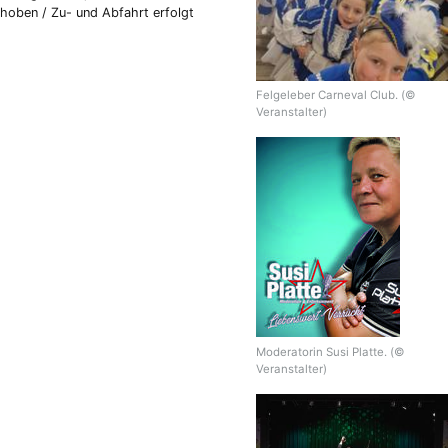
hoben / Zu- und Abfahrt erfolgt
Felgeleber Carneval Club. (©
Veranstalter)
Moderatorin Susi Platte. (©
Veranstalter)