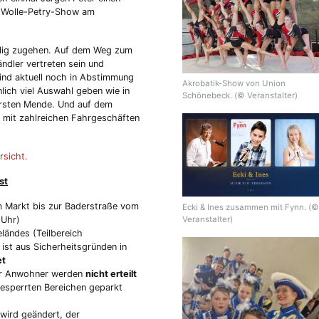
ie Wolle-Petry-Show am
belig zugehen. Auf dem Weg zum
ndler vertreten sein und
sind aktuell noch in Abstimmung
Akrobatik-Show von Union
nlich viel Auswahl geben wie in
Schönebeck. (© Veranstalter)
arsten Mende. Und auf dem
 mit zahlreichen Fahrgeschäften
rsicht.
st
m Markt bis zur Baderstraße vom
Ecki & Ines zusammen mit Fynn. (©
Veranstalter)
 Uhr)
ländes (Teilbereich
 ist aus Sicherheitsgründen in
et
r Anwohner werden
nicht erteilt
gesperrten Bereichen geparkt
wird geändert, der