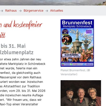
Rathaus
Bürgerservice
Aktuelles
m und kostenfreier
itt
bis 31. Mai
lzblumenplatz
vor etwa zehn Jahren der neu
altete Marktplatz in Schönebeck
net wurde, feierte man ein
Plakat Brunnenfest. (©
nenfest, da gleichzeitig auch
Veranstalter)
Wasserspiel vor dem Rathaus
auriert worden war. Inzwischen
as Altstadtfest zur Tradition
rden, vom 29. bis 31. Mai 2026
 die inzwischen neunte Auflage
ert. "Wir freuen uns, dass wir
Maxi-Top einen Veranstalter