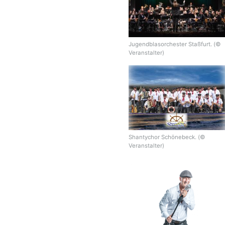
Jugendblasorchester Staßfurt. (©
Veranstalter)
Shantychor Schönebeck. (©
Veranstalter)