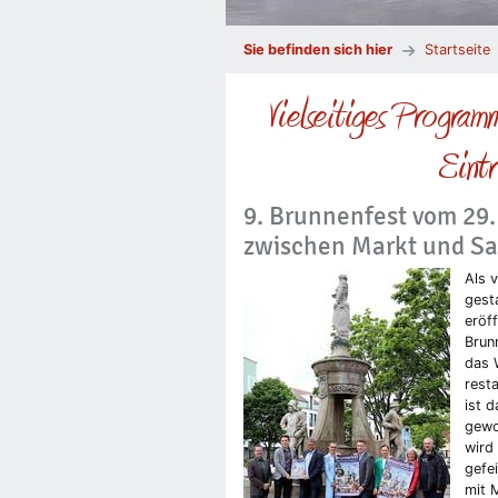
Sie befinden sich hier
Startseite
Vielseitiges Program
Eintr
9. Brunnenfest vom 29. 
zwischen Markt und Sa
Als 
gest
eröff
Brun
das 
rest
ist d
gewo
wird
gefei
mit 