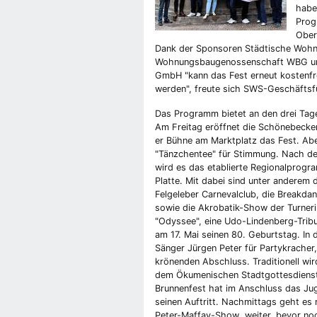
haben
Prog
Ober
Dank der Sponsoren Städtische Woh
Wohnungsbaugenossenschaft WBG un
GmbH "kann das Fest erneut kostenfre
werden", freute sich SWS-Geschäftsfüh
Das Programm bietet an den drei Tage
Am Freitag eröffnet die Schönebecke
er Bühne am Marktplatz das Fest. Ab
"Tänzchentee" für Stimmung. Nach 
wird es das etablierte Regionalprogr
Platte. Mit dabei sind unter anderem 
Felgeleber Carnevalclub, die Breakd
sowie die Akrobatik-Show der Turneri
"Odyssee", eine Udo-Lindenberg-Tribu
am 17. Mai seinen 80. Geburtstag. In 
Sänger Jürgen Peter für Partykracher,
krönenden Abschluss. Traditionell wi
dem Ökumenischen Stadtgottesdienst 
Brunnenfest hat im Anschluss das Ju
seinen Auftritt. Nachmittags geht es
Peter-Maffay-Show weiter, bevor noc