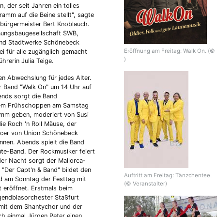
, der seit Jahren ein tolles
ramm auf die Beine stellt", sagte
bürgermeister Bert Knoblauch.
nungsbaugesellschaft SWB,
d Stadtwerke Schönebeck
Eröffnung am Freitag: Walk On. (©
i für alle zugänglich gemacht
)
rerin Julia Teige.
n Abwechslung für jedes Alter.
r Band "Walk On" um 14 Uhr auf
ends sorgt die Band
dem Frühschoppen am Samstag
amm geben, moderiert von Susi
die Roch 'n Roll Mäuse, der
ancer von Union Schönebeck
nnen. Abends spielt die Band
te-Band. Der Rockmusiker feiert
der Nacht sorgt der Mallorca-
 "Der Capt'n & Band" bildet den
Auftritt am Freitag: Tänzchentee.
rd am Sonntag der Festtag mit
(© Veranstalter)
eröffnet. Erstmals beim
gendblasorchester Staßfurt
 mit dem Shantychor und der
h einmal Jürgen Peter einen