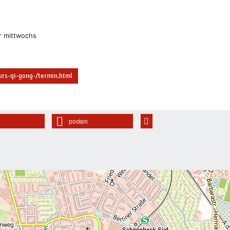
r mittwochs
urs-qi-gong-/termin.html
posten