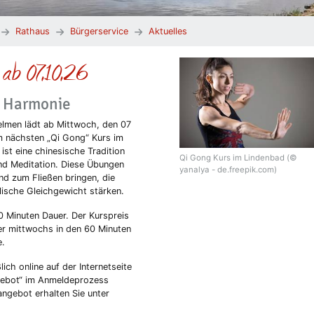
Rathaus
Bürgerservice
Aktuelles
ab 07.10.26
e Harmonie
men lädt ab Mittwoch, den 07
um nächsten „Qi Gong“ Kurs im
ist eine chinesische Tradition
Qi Gong Kurs im Lindenbad (©
d Meditation. Diese Übungen
yanalya - de.freepik.com)
nd zum Fließen bringen, die
ische Gleichgewicht stärken.
0 Minuten Dauer. Der Kurspreis
er mittwochs in den 60 Minuten
ge.
ich online auf der Internetseite
gebot“ im Anmeldeprozess
ngebot erhalten Sie unter