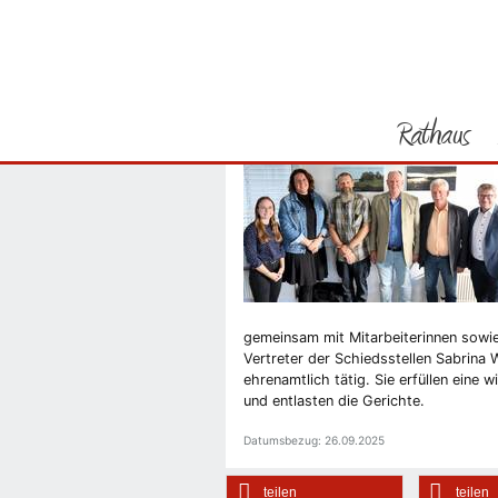
Sie befinden sich hier
Startseite
OB begrüßt 
Rathaus
Peter zur Nieden ist N
Vorheriges Bild
gemeinsam mit Mitarbeiterinnen sowie
Vertreter der Schiedsstellen Sabrina
ehrenamtlich tätig. Sie erfüllen eine 
und entlasten die Gerichte.
Datumsbezug: 26.09.2025
teilen
teilen