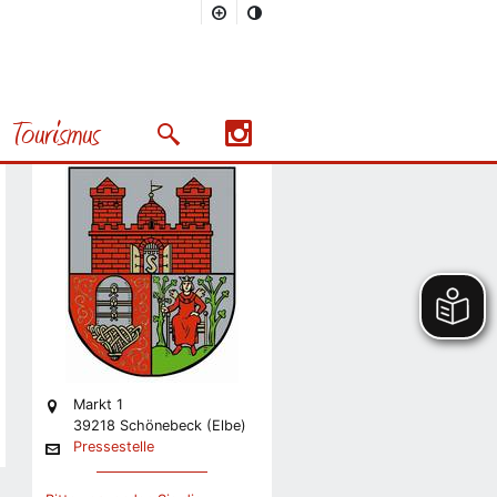
Stadt
Pressestelle
Tourismus
Stabsstelle Presse und
Suchmaske öffnen/schließen
Präsentation
Nächstes Bild
Markt 1
39218 Schönebeck (Elbe)
Pressestelle