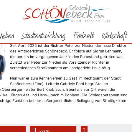
Rathaus
Bürgerservice
Aktuelles
neuen Direktor des Amtsgerichts
Leben
Stadtentwicklung
Freizeit
Wirtschaft
achfolger von Sigrun Lehmann
Seit April 2025 ist der Richter Peter zur Nieden der neue Direktor
des Amtsgerichtes Schönebeck. Er folgte auf Sigrun Lehmann,
die bereits im vergangenen Jahr in den Ruhestand getreten war.
Zuletzt war Peter zur Nieden als Vorsitzender Richter in
verschiedenen Strafkammern am Landgericht Halle tätig.
Nun war er zum Kennenlernen zu Gast im Rechtsamt der Stadt
Schönebeck (Elbe). Leiterin Gabriele Pohl begrüßte ihn
 Oberbürgermeister Bert Knoblauch. Ebenfalls vor Ort waren die
 Wilke, Jürgen Ast und Hans-Joachim Pohland. Die Schiedspersonen sind
wichtige Funktion bei der außergerichtlichen Beilegung von Streitigkeiten
posten