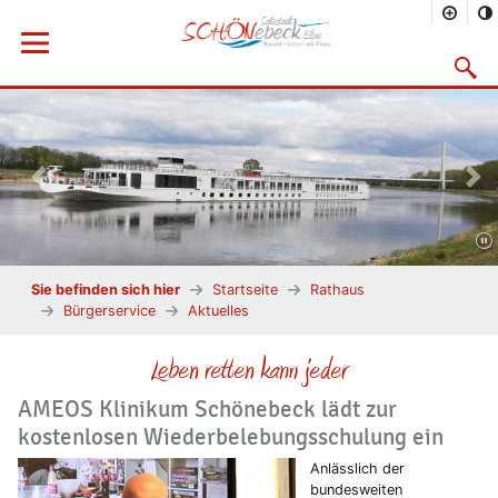
Menü öffnen
Suchma
Vorheriges Bild
Näc
Sie befinden sich hier
Startseite
Rathaus
Bürgerservice
Aktuelles
Leben retten kann jeder
AMEOS Klinikum Schönebeck lädt zur
kostenlosen Wiederbelebungsschulung ein
Anlässlich der
bundesweiten