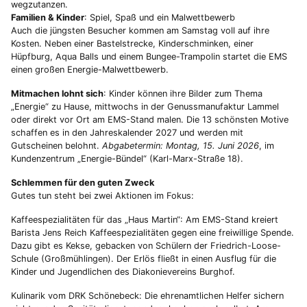
wegzutanzen.
Familien & Kinder
: Spiel, Spaß und ein Malwettbewerb
Auch die jüngsten Besucher kommen am Samstag voll auf ihre
Kosten. Neben einer Bastelstrecke, Kinderschminken, einer
Hüpfburg, Aqua Balls und einem Bungee-Trampolin startet die EMS
einen großen Energie-Malwettbewerb.
Mitmachen lohnt sich
: Kinder können ihre Bilder zum Thema
„Energie“ zu Hause, mittwochs in der Genussmanufaktur Lammel
oder direkt vor Ort am EMS-Stand malen. Die 13 schönsten Motive
schaffen es in den Jahreskalender 2027 und werden mit
Gutscheinen belohnt.
Abgabetermin: Montag, 15. Juni 2026
, im
Kundenzentrum „Energie-Bündel“ (Karl-Marx-Straße 18).
Schlemmen für den guten Zweck
Gutes tun steht bei zwei Aktionen im Fokus:
Kaffeespezialitäten für das „Haus Martin“: Am EMS-Stand kreiert
Barista Jens Reich Kaffeespezialitäten gegen eine freiwillige Spende.
Dazu gibt es Kekse, gebacken von Schülern der Friedrich-Loose-
Schule (Großmühlingen). Der Erlös fließt in einen Ausflug für die
Kinder und Jugendlichen des Diakonievereins Burghof.
Kulinarik vom DRK Schönebeck: Die ehrenamtlichen Helfer sichern