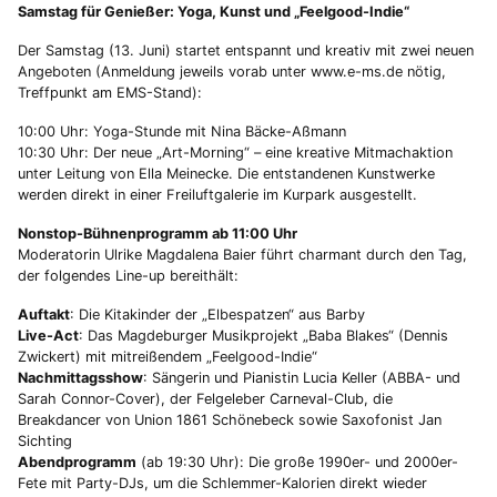
Samstag für Genießer: Yoga, Kunst und „Feelgood-Indie“
Der Samstag (13. Juni) startet entspannt und kreativ mit zwei neuen
Angeboten (Anmeldung jeweils vorab unter www.e-ms.de nötig,
Treffpunkt am EMS-Stand):
10:00 Uhr: Yoga-Stunde mit Nina Bäcke-Aßmann
10:30 Uhr: Der neue „Art-Morning“ – eine kreative Mitmachaktion
unter Leitung von Ella Meinecke. Die entstandenen Kunstwerke
werden direkt in einer Freiluftgalerie im Kurpark ausgestellt.
Nonstop-Bühnenprogramm ab 11:00 Uhr
Moderatorin Ulrike Magdalena Baier führt charmant durch den Tag,
der folgendes Line-up bereithält:
Auftakt
: Die Kitakinder der „Elbespatzen“ aus Barby
Live-Act
: Das Magdeburger Musikprojekt „Baba Blakes“ (Dennis
Zwickert) mit mitreißendem „Feelgood-Indie“
Nachmittagsshow
: Sängerin und Pianistin Lucia Keller (ABBA- und
Sarah Connor-Cover), der Felgeleber Carneval-Club, die
Breakdancer von Union 1861 Schönebeck sowie Saxofonist Jan
Sichting
Abendprogramm
(ab 19:30 Uhr): Die große 1990er- und 2000er-
Fete mit Party-DJs, um die Schlemmer-Kalorien direkt wieder