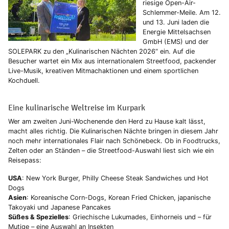
riesige Open-Air-
Schlemmer-Meile. Am 12.
und 13. Juni laden die
Energie Mittelsachsen
GmbH (EMS) und der
SOLEPARK zu den „Kulinarischen Nächten 2026“ ein. Auf die
Besucher wartet ein Mix aus internationalem Streetfood, packender
Live-Musik, kreativen Mitmachaktionen und einem sportlichen
Kochduell.
Eine kulinarische Weltreise im Kurpark
Wer am zweiten Juni-Wochenende den Herd zu Hause kalt lässt,
macht alles richtig. Die Kulinarischen Nächte bringen in diesem Jahr
noch mehr internationales Flair nach Schönebeck. Ob in Foodtrucks,
Zelten oder an Ständen – die Streetfood-Auswahl liest sich wie ein
Reisepass:
USA
: New York Burger, Philly Cheese Steak Sandwiches und Hot
Dogs
Asien
: Koreanische Corn-Dogs, Korean Fried Chicken, japanische
Takoyaki und Japanese Pancakes
Süßes & Spezielles
: Griechische Lukumades, Einhorneis und – für
Mutige – eine Auswahl an Insekten