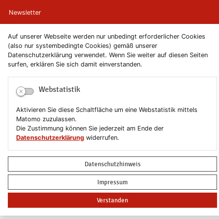
Newsletter
Newsletterabmeldung
Auf unserer Webseite werden nur unbedingt erforderlicher Cookies
(also nur systembedingte Cookies) gemäß unserer
Datenschutzerklärung verwendet. Wenn Sie weiter auf diesen Seiten
Impressum
surfen, erklären Sie sich damit einverstanden.
Datenschutzerklärung
Webstatistik
Erklärung zur Barrierefreiheit
Aktivieren Sie diese Schaltfläche um eine Webstatistik mittels
Matomo zuzulassen.
Leichte Sprache
Die Zustimmung können Sie jederzeit am Ende der
Datenschutzerklärung
widerrufen.
Sitemap
Datenschutzhinweis
Copyright © 2019-2026 Stadt Schönebeck (Elbe)
Impressum
Verstanden