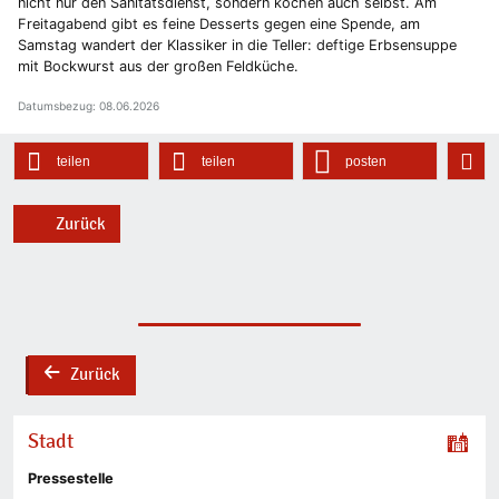
nicht nur den Sanitätsdienst, sondern kochen auch selbst. Am
Freitagabend gibt es feine Desserts gegen eine Spende, am
Samstag wandert der Klassiker in die Teller: deftige Erbsensuppe
mit Bockwurst aus der großen Feldküche.
Datumsbezug: 08.06.2026
teilen
teilen
posten
Zurück
Zurück
back
Stadt
Pressestelle