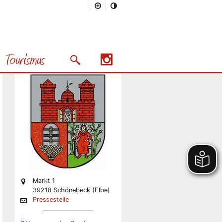
Stadt
Pressestelle
Tourismus
Stabsstelle Presse und
Suchmaske öffnen/schließen
Präsentation
Nächstes Bild
Markt 1
39218 Schönebeck (Elbe)
Pressestelle