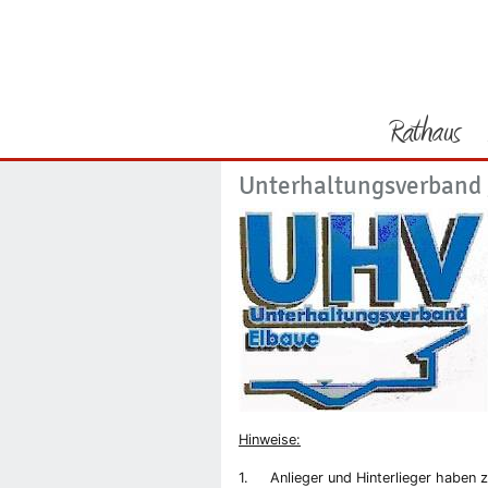
Sie befinden sich hier
Startseite
Durchführung der
Rathaus
Unterhaltungsverband
Vorheriges Bild
Hinweise:
1. Anlieger und Hinterlieger haben zu