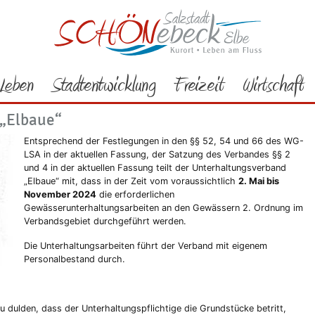
Rathaus
Bürgerservice
Aktuelles
 Gewässermahd 2024 an Gewässern 2.
Leben
Stadtentwicklung
Freizeit
Wirtschaft
Ordnung
 „Elbaue“
Entsprechend der Festlegungen in den §§ 52, 54 und 66 des WG-
LSA in der aktuellen Fassung, der Satzung des Verbandes §§ 2
und 4 in der aktuellen Fassung teilt der Unterhaltungsverband
„Elbaue“ mit, dass in der Zeit vom voraussichtlich
2. Mai bis
November 2024
die erforderlichen
Gewässerunterhaltungsarbeiten an den Gewässern 2. Ordnung im
Verbandsgebiet durchgeführt werden.
Die Unterhaltungsarbeiten führt der Verband mit eigenem
Personalbestand durch.
 dulden, dass der Unterhaltungspflichtige die Grundstücke betritt,