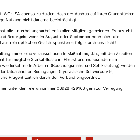
lt. WG-LSA ebenso zu dulden, dass der Aushub auf ihren Grundstücken
ige Nutzung nicht dauernd beeinträchtigt.
 alle Unterhaltungsarbeiten in allen Mitgliedsgemeinden. Es besteht
 und Besorgnis, wenn im August oder September noch nicht alle
 aus rein optischen Gesichtspunkten erfolgt durch uns nicht!
ltung immer eine vorausschauende Maßnahme, d.h., mit den Arbeiten
keit für mögliche Starkabflüsse im Herbst und insbesondere im
ich wiederkehrende Arbeiten (Böschungsmahd und Sohlkrautung) werden
 der tatsächlichen Bedingungen (hydraulische Schwerpunkte,
sche Fragen) zeitlich durch den Verband eingeordnet.
 Ihnen unter der Telefonnummer 03928 429163 gern zur Verfügung.