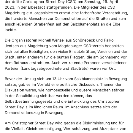
der dritte Christopher Street Day (CSD) am Samstag, 29. April
2023, in der Elbestadt stattgefunden. Die Mitglieder des CSD
Magdeburg e.V. organisierten erneut eine farbenfrohe Veranstaltung,
die hunderte Menschen zur Demonstration auf die Straßen und zum
anschließenden Straßenfest auf den Salzblumenplatz an die Elbe
lockte.
Die Organisatoren Michell Wenzel aus Schönebeck und Falko
Jentsch aus Magdeburg vom Magdeburger CSD-Verein bedankten
sich bei allen Beteiligten, den vielen Einsatzkräften, Vereinen und der
Stadt, unter anderem für die bunten Flaggen, die am Sonnabend vor
dem Rathaus erstrahlten. Auch vertretende Personen verschiedener
Parteien (Landtagsabgeordnete und Stadträte) waren vor Ort.
Bevor der Umzug sich um 13 Uhr vom Salzblumenplatz in Bewegung
setzte, gab es im Vorfeld eine politische Diskussion. Themen der
Diskussion waren, wie homosexuelle und queere Menschen stärker
in der Schulbildung sichtbar werden können, das
Selbstbestimmungsgesetz und die Entwicklung des Christopher
Street Day´s im ländlichen Raum. Im Anschluss setzte sich der
Demonstrationszug in Bewegung.
Am Christopher Street Day wird gegen die Diskriminierung und für
die Vielfalt, Gleichberechtigung, Wertschätzung und Akzeptanz von