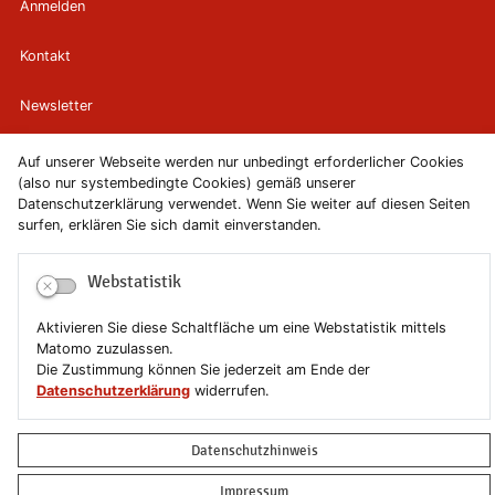
Anmelden
Kontakt
Newsletter
Newsletterabmeldung
Auf unserer Webseite werden nur unbedingt erforderlicher Cookies
(also nur systembedingte Cookies) gemäß unserer
Datenschutzerklärung verwendet. Wenn Sie weiter auf diesen Seiten
Impressum
surfen, erklären Sie sich damit einverstanden.
Datenschutzerklärung
Webstatistik
Erklärung zur Barrierefreiheit
Aktivieren Sie diese Schaltfläche um eine Webstatistik mittels
Matomo zuzulassen.
Leichte Sprache
Die Zustimmung können Sie jederzeit am Ende der
Datenschutzerklärung
widerrufen.
Sitemap
Datenschutzhinweis
Copyright © 2019-2026 Stadt Schönebeck (Elbe)
Impressum