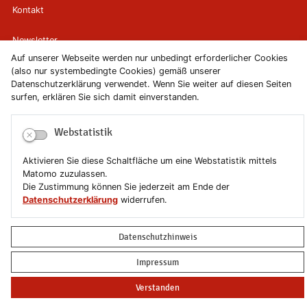
Kontakt
Newsletter
Auf unserer Webseite werden nur unbedingt erforderlicher Cookies
(also nur systembedingte Cookies) gemäß unserer
Newsletterabmeldung
Datenschutzerklärung verwendet. Wenn Sie weiter auf diesen Seiten
surfen, erklären Sie sich damit einverstanden.
Impressum
Webstatistik
Datenschutzerklärung
Aktivieren Sie diese Schaltfläche um eine Webstatistik mittels
Erklärung zur Barrierefreiheit
Matomo zuzulassen.
Die Zustimmung können Sie jederzeit am Ende der
Leichte Sprache
Datenschutzerklärung
widerrufen.
Sitemap
Datenschutzhinweis
Copyright © 2019-2026 Stadt Schönebeck (Elbe)
Impressum
Verstanden