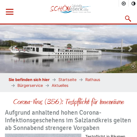
Menü öffnen
Suchma
Vorheriges Bild
Näc
Sie befinden sich hier
Startseite
Rathaus
Bürgerservice
Aktuelles
Corona-Virus (356): Testpflicht für Innenräume
Aufgrund anhaltend hohen Corona-
Infektionsgeschehens im Salzlandkreis gelten
ab Sonnabend strengere Vorgaben
Testpflicht in Räumen,