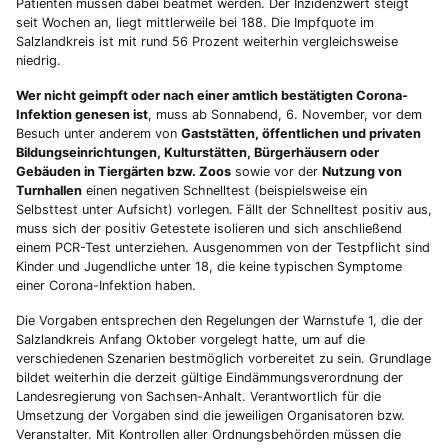
Patienten müssen dabei beatmet werden. Der Inzidenzwert steigt
seit Wochen an, liegt mittlerweile bei 188. Die Impfquote im
Salzlandkreis ist mit rund 56 Prozent weiterhin vergleichsweise
niedrig.
Wer nicht geimpft oder nach einer amtlich bestätigten Corona-
Infektion genesen ist
, muss ab Sonnabend, 6. November, vor dem
Besuch unter anderem von
Gaststätten, öffentlichen und privaten
Bildungseinrichtungen, Kulturstätten, Bürgerhäusern oder
Gebäuden in Tiergärten bzw. Zoos
sowie vor der
Nutzung von
Turnhallen
einen negativen Schnelltest (beispielsweise ein
Selbsttest unter Aufsicht) vorlegen. Fällt der Schnelltest positiv aus,
muss sich der positiv Getestete isolieren und sich anschließend
einem PCR-Test unterziehen. Ausgenommen von der Testpflicht sind
Kinder und Jugendliche unter 18, die keine typischen Symptome
einer Corona-Infektion haben.
Die Vorgaben entsprechen den Regelungen der Warnstufe 1, die der
Salzlandkreis Anfang Oktober vorgelegt hatte, um auf die
verschiedenen Szenarien bestmöglich vorbereitet zu sein. Grundlage
bildet weiterhin die derzeit gültige Eindämmungsverordnung der
Landesregierung von Sachsen-Anhalt. Verantwortlich für die
Umsetzung der Vorgaben sind die jeweiligen Organisatoren bzw.
Veranstalter. Mit Kontrollen aller Ordnungsbehörden müssen die