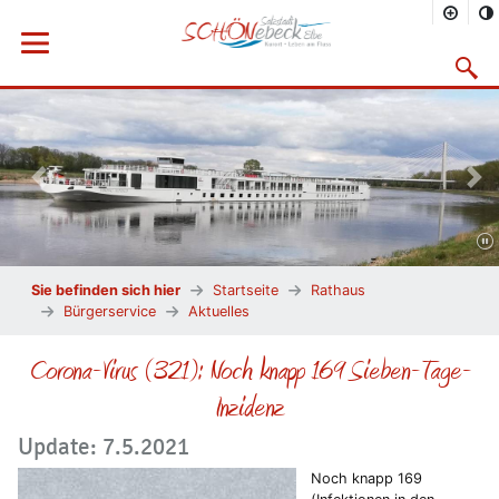
Menü öffnen
Suchma
Vorheriges Bild
Näc
Sie befinden sich hier
Startseite
Rathaus
Bürgerservice
Aktuelles
Corona-Virus (321): Noch knapp 169 Sieben-Tage-
Inzidenz
Update: 7.5.2021
Noch knapp 169