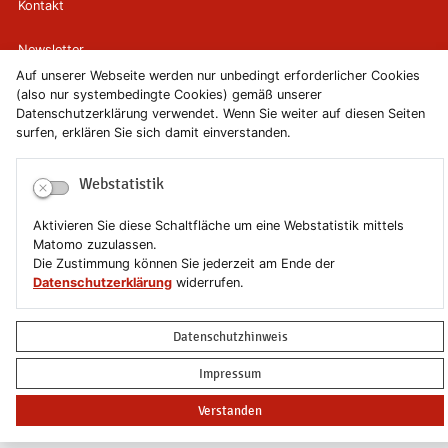
Kontakt
Newsletter
Auf unserer Webseite werden nur unbedingt erforderlicher Cookies
(also nur systembedingte Cookies) gemäß unserer
Newsletterabmeldung
Datenschutzerklärung verwendet. Wenn Sie weiter auf diesen Seiten
surfen, erklären Sie sich damit einverstanden.
Impressum
Webstatistik
Datenschutzerklärung
Aktivieren Sie diese Schaltfläche um eine Webstatistik mittels
Erklärung zur Barrierefreiheit
Matomo zuzulassen.
Die Zustimmung können Sie jederzeit am Ende der
Leichte Sprache
Datenschutzerklärung
widerrufen.
Sitemap
Datenschutzhinweis
Copyright © 2019-2026 Stadt Schönebeck (Elbe)
Impressum
Verstanden