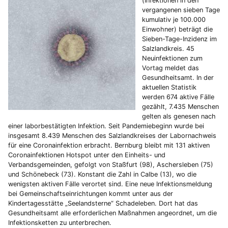
(Infektionen in den
vergangenen sieben Tage
kumulativ je 100.000
Einwohner) beträgt die
Sieben-Tage-Inzidenz im
Salzlandkreis. 45
Neuinfektionen zum
Vortag meldet das
Gesundheitsamt. In der
aktuellen Statistik
werden 674 aktive Fälle
gezählt, 7.435 Menschen
gelten als genesen nach
einer laborbestätigten Infektion. Seit Pandemiebeginn wurde bei
insgesamt 8.439 Menschen des Salzlandkreises der Labornachweis
für eine Coronainfektion erbracht. Bernburg bleibt mit 131 aktiven
Coronainfektionen Hotspot unter den Einheits- und
Verbandsgemeinden, gefolgt von Staßfurt (98), Aschersleben (75)
und Schönebeck (73). Konstant die Zahl in Calbe (13), wo die
wenigsten aktiven Fälle verortet sind. Eine neue Infektionsmeldung
bei Gemeinschaftseinrichtungen kommt unter aus der
Kindertagesstätte „Seelandsterne“ Schadeleben. Dort hat das
Gesundheitsamt alle erforderlichen Maßnahmen angeordnet, um die
Infektionsketten zu unterbrechen.