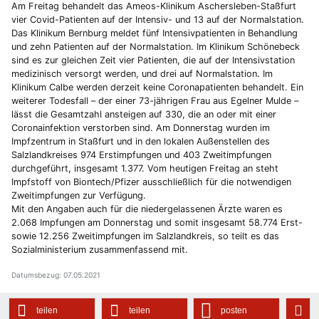
Am Freitag behandelt das Ameos-Klinikum Aschersleben-Staßfurt
vier Covid-Patienten auf der Intensiv- und 13 auf der Normalstation.
Das Klinikum Bernburg meldet fünf Intensivpatienten in Behandlung
und zehn Patienten auf der Normalstation. Im Klinikum Schönebeck
sind es zur gleichen Zeit vier Patienten, die auf der Intensivstation
medizinisch versorgt werden, und drei auf Normalstation. Im
Klinikum Calbe werden derzeit keine Coronapatienten behandelt. Ein
weiterer Todesfall – der einer 73-jährigen Frau aus Egelner Mulde –
lässt die Gesamtzahl ansteigen auf 330, die an oder mit einer
Coronainfektion verstorben sind. Am Donnerstag wurden im
Impfzentrum in Staßfurt und in den lokalen Außenstellen des
Salzlandkreises 974 Erstimpfungen und 403 Zweitimpfungen
durchgeführt, insgesamt 1.377. Vom heutigen Freitag an steht
Impfstoff von Biontech/Pfizer ausschließlich für die notwendigen
Zweitimpfungen zur Verfügung.
Mit den Angaben auch für die niedergelassenen Ärzte waren es
2.068 Impfungen am Donnerstag und somit insgesamt 58.774 Erst-
sowie 12.256 Zweitimpfungen im Salzlandkreis, so teilt es das
Sozialministerium zusammenfassend mit.
Datumsbezug: 07.05.2021
teilen
teilen
posten