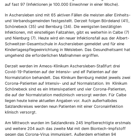
auf fast 97 (Infektionen je 100.000 Einwohner in einer Woche).
In Aschersleben sind mit 65 aktiven Fällen die meisten aller Einheits-
und Verbandsgemeinden festgestellt. Derzeit folgen Bördeland (41),
Schönebeck (35) und Bernburg (34). Die wenigsten bestätigten
Infektionen, mit einstelligen Fallzahlen, gibt es weiterhin in Calbe (7)
und Nienburg (7). Heute wird ein neuer Infektionsfall aus der Albert-
Schweitzer-Gesamtschule in Aschersleben gemeldet und für eine
Kindertagespflegeeinrichtung in Welsleben. Das Gesundheitsamt hat
umgehend die erforderlichen Maßnahmen ergriffen.
Derzeit werden im Ameos-Klinikum Aschersleben-Staßfurt drei
Covid-19-Patienten auf der Intensiv- und elf Patienten auf der
Normalstation behandelt. Das Klinikum Bernburg meldet jeweils zwei
Corona-Patienten auf Intensiv- und auf Normalstation. Im Klinikum
Schönebeck sind es ein Intensivpatient und vier Corona-Patienten,
die auf der Normalstation medizinisch versorgt werden. Für Calbe
liegen heute keine aktuellen Angaben vor. Auch außerhalbdes
Salzlandkreises werden neun Patienten mit einer Coronainfektion
klinisch versorgt.
Am Mittwoch wurden im Salzlandkreis 245 Impfberechtigte erstmals
und weitere 204 auch das zweite Mal mit dem Biontech-Impfstoff
gegen das Corona-Virus immunisiert. Außerdem erhielten 94