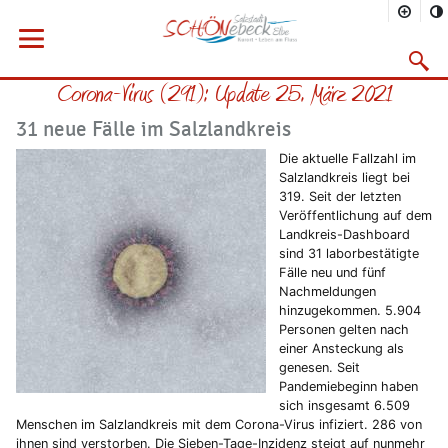
Sie befinden sich hier
Startseite
Rathaus
Menü öffnen
Bürgerservice
Aktuelles
Suchma
Corona-Virus (291): Update 25. März 2021
Vorheriges Bild
Näc
31 neue Fälle im Salzlandkreis
Die aktuelle Fallzahl im
Salzlandkreis liegt bei
319. Seit der letzten
Veröffentlichung auf dem
Landkreis-Dashboard
sind 31 laborbestätigte
Fälle neu und fünf
Nachmeldungen
hinzugekommen. 5.904
Personen gelten nach
einer Ansteckung als
genesen. Seit
Pandemiebeginn haben
sich insgesamt 6.509
Menschen im Salzlandkreis mit dem Corona-Virus infiziert. 286 von
ihnen sind verstorben. Die Sieben-Tage-Inzidenz steigt auf nunmehr