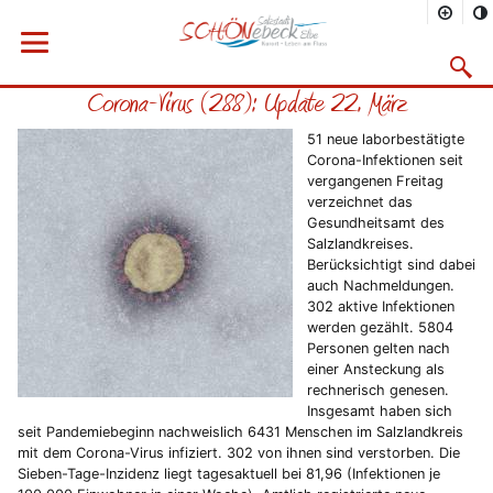
Sie befinden sich hier
Startseite
Rathaus
Menü öffnen
Bürgerservice
Aktuelles
Suchma
Corona-Virus (288): Update 22. März
Vorheriges Bild
Näc
51 neue laborbestätigte
Corona-Infektionen seit
vergangenen Freitag
verzeichnet das
Gesundheitsamt des
Salzlandkreises.
Berücksichtigt sind dabei
auch Nachmeldungen.
302 aktive Infektionen
werden gezählt. 5804
Personen gelten nach
einer Ansteckung als
rechnerisch genesen.
Insgesamt haben sich
seit Pandemiebeginn nachweislich 6431 Menschen im Salzlandkreis
mit dem Corona-Virus infiziert. 302 von ihnen sind verstorben. Die
Sieben-Tage-Inzidenz liegt tagesaktuell bei 81,96 (Infektionen je