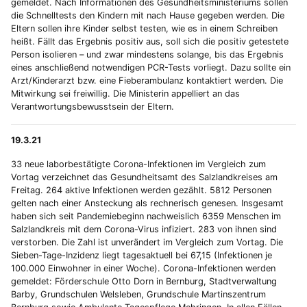
gemeldet. Nach Informationen des Gesundheitsministeriums sollen
die Schnelltests den Kindern mit nach Hause gegeben werden. Die
Eltern sollen ihre Kinder selbst testen, wie es in einem Schreiben
heißt. Fällt das Ergebnis positiv aus, soll sich die positiv getestete
Person isolieren – und zwar mindestens solange, bis das Ergebnis
eines anschließend notwendigen PCR-Tests vorliegt. Dazu sollte ein
Arzt/Kinderarzt bzw. eine Fieberambulanz kontaktiert werden. Die
Mitwirkung sei freiwillig. Die Ministerin appelliert an das
Verantwortungsbewusstsein der Eltern.
19.3.21
33 neue laborbestätigte Corona-Infektionen im Vergleich zum
Vortag verzeichnet das Gesundheitsamt des Salzlandkreises am
Freitag. 264 aktive Infektionen werden gezählt. 5812 Personen
gelten nach einer Ansteckung als rechnerisch genesen. Insgesamt
haben sich seit Pandemiebeginn nachweislich 6359 Menschen im
Salzlandkreis mit dem Corona-Virus infiziert. 283 von ihnen sind
verstorben. Die Zahl ist unverändert im Vergleich zum Vortag. Die
Sieben-Tage-Inzidenz liegt tagesaktuell bei 67,15 (Infektionen je
100.000 Einwohner in einer Woche). Corona-Infektionen werden
gemeldet: Förderschule Otto Dorn in Bernburg, Stadtverwaltung
Barby, Grundschulen Welsleben, Grundschule Martinszentrum