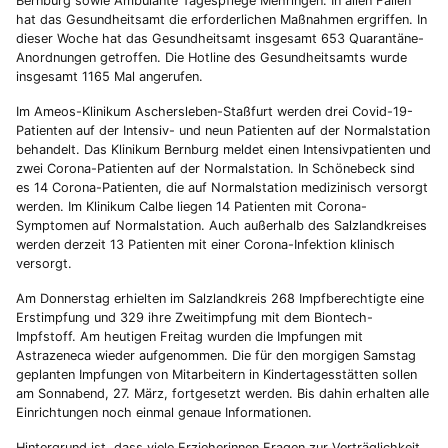
Bernburg sowie Ambulante Tagespflege Mehringen. In allen Fällen
hat das Gesundheitsamt die erforderlichen Maßnahmen ergriffen. In
dieser Woche hat das Gesundheitsamt insgesamt 653 Quarantäne-
Anordnungen getroffen. Die Hotline des Gesundheitsamts wurde
insgesamt 1165 Mal angerufen.
Im Ameos-Klinikum Aschersleben-Staßfurt werden drei Covid-19-
Patienten auf der Intensiv- und neun Patienten auf der Normalstation
behandelt. Das Klinikum Bernburg meldet einen Intensivpatienten und
zwei Corona-Patienten auf der Normalstation. In Schönebeck sind
es 14 Corona-Patienten, die auf Normalstation medizinisch versorgt
werden. Im Klinikum Calbe liegen 14 Patienten mit Corona-
Symptomen auf Normalstation. Auch außerhalb des Salzlandkreises
werden derzeit 13 Patienten mit einer Corona-Infektion klinisch
versorgt.
Am Donnerstag erhielten im Salzlandkreis 268 Impfberechtigte eine
Erstimpfung und 329 ihre Zweitimpfung mit dem Biontech-
Impfstoff. Am heutigen Freitag wurden die Impfungen mit
Astrazeneca wieder aufgenommen. Die für den morgigen Samstag
geplanten Impfungen von Mitarbeitern in Kindertagesstätten sollen
am Sonnabend, 27. März, fortgesetzt werden. Bis dahin erhalten alle
Einrichtungen noch einmal genaue Informationen.
Hintergrund ist, dass viele Erzieherinnen Fragen zur Verträglichkeit