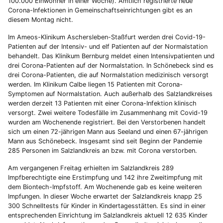
100.000 Einwohner in einer Woche). Amtlich registrierte neue
Corona-Infektionen in Gemeinschaftseinrichtungen gibt es an
diesem Montag nicht.
Im Ameos-Klinikum Aschersleben-Staßfurt werden drei Covid-19-
Patienten auf der Intensiv- und elf Patienten auf der Normalstation
behandelt. Das Klinikum Bernburg meldet einen Intensivpatienten und
drei Corona-Patienten auf der Normalstation. In Schönebeck sind es
drei Corona-Patienten, die auf Normalstation medizinisch versorgt
werden. Im Klinikum Calbe liegen 15 Patienten mit Corona-
Symptomen auf Normalstation. Auch außerhalb des Salzlandkreises
werden derzeit 13 Patienten mit einer Corona-Infektion klinisch
versorgt. Zwei weitere Todesfälle im Zusammenhang mit Covid-19
wurden am Wochenende registriert. Bei den Verstorbenen handelt
sich um einen 72-jährigen Mann aus Seeland und einen 67-jährigen
Mann aus Schönebeck. Insgesamt sind seit Beginn der Pandemie
285 Personen im Salzlandkreis an bzw. mit Corona verstorben.
Am vergangenen Freitag erhielten im Salzlandkreis 289
Impfberechtigte eine Erstimpfung und 142 ihre Zweitimpfung mit
dem Biontech-Impfstoff. Am Wochenende gab es keine weiteren
Impfungen. In dieser Woche erwartet der Salzlandkreis knapp 25
300 Schnelltests für Kinder in Kindertagesstätten. Es sind in einer
entsprechenden Einrichtung im Salzlandkreis aktuell 12 635 Kinder