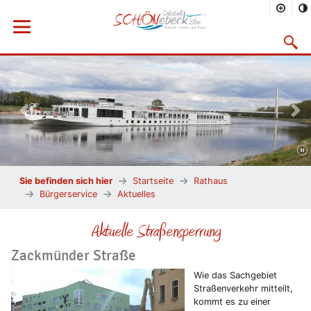
Menü öffnen
Suchma
Vorheriges Bild
Näc
Sie befinden sich hier
Startseite
Rathaus
Bürgerservice
Aktuelles
Aktuelle Straßensperrung
Zackmünder Straße
Wie das Sachgebiet
Straßenverkehr mitteilt,
kommt es zu einer