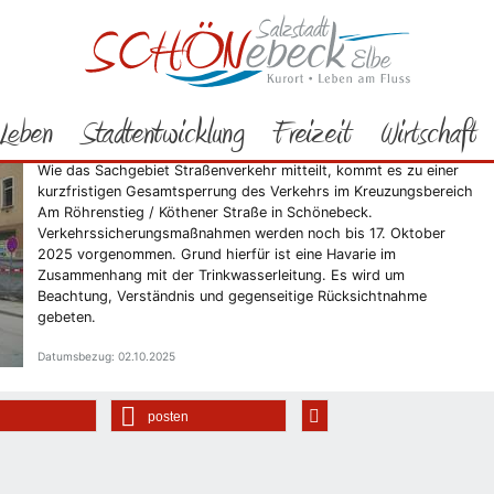
Rathaus
Bürgerservice
Aktuelles
zfristige Straßensperrung
Leben
Stadtentwicklung
Freizeit
Wirtschaft
ener Straße
Wie das Sachgebiet Straßenverkehr mitteilt, kommt es zu einer
kurzfristigen Gesamtsperrung des Verkehrs im Kreuzungsbereich
Am Röhrenstieg / Köthener Straße in Schönebeck.
Verkehrssicherungsmaßnahmen werden noch bis 17. Oktober
2025 vorgenommen. Grund hierfür ist eine Havarie im
Zusammenhang mit der Trinkwasserleitung. Es wird um
Beachtung, Verständnis und gegenseitige Rücksichtnahme
gebeten.
Datumsbezug: 02.10.2025
posten