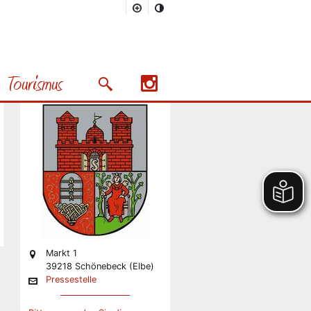
Stadt
Pressestelle
Tourismus
Stabsstelle Presse und
Suchmaske öffnen/schließen
Präsentation
Nächstes Bild
Markt 1
39218 Schönebeck (Elbe)
Pressestelle