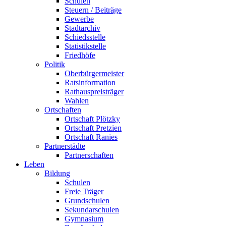
Schulen
Steuern / Beiträge
Gewerbe
Stadtarchiv
Schiedsstelle
Statistikstelle
Friedhöfe
Politik
Oberbürgermeister
Ratsinformation
Rathauspreisträger
Wahlen
Ortschaften
Ortschaft Plötzky
Ortschaft Pretzien
Ortschaft Ranies
Partnerstädte
Partnerschaften
Leben
Bildung
Schulen
Freie Träger
Grundschulen
Sekundarschulen
Gymnasium