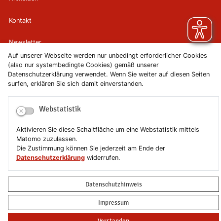
Kontakt
Newsletter
Auf unserer Webseite werden nur unbedingt erforderlicher Cookies
Newsletterabmeldung
(also nur systembedingte Cookies) gemäß unserer
Datenschutzerklärung verwendet. Wenn Sie weiter auf diesen Seiten
surfen, erklären Sie sich damit einverstanden.
Impressum
Webstatistik
Datenschutzerklärung
Aktivieren Sie diese Schaltfläche um eine Webstatistik mittels
Erklärung zur Barrierefreiheit
Matomo zuzulassen.
Die Zustimmung können Sie jederzeit am Ende der
Leichte Sprache
Datenschutzerklärung
widerrufen.
Sitemap
Datenschutzhinweis
Copyright © 2019-2026 Stadt Schönebeck (Elbe)
Impressum
Verstanden