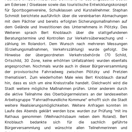
am Edersee / Giselasee sowie das touristische Entwicklungskonzept
für Sportbogenvereine, Schulklassen und Kursteilnehmer. Stephan
Schmidt berichtete ausführlich über die vereinbarten Abmachungen
mit dem Pächter und bereits erfolgten Sicherungsmaßnahmen auf
dem Gelände und Investitionen des Unternehmens in Plötzky. Des
Weiteren sprach Bert Knoblauch über die stattgefundenen
Beratungstermine und Kontrollen zur Verkehrsüberwachung und -
zählung im Rolandort. Dem Wunsch nach mehreren Messungen
(Erziehungsmaßnahmen, Verkehrszählung) wurde gefolgt. Die
Hinweise der übergeordneten Verkehrsbehörde (70 Schild,
Ortschild, 30 Zone, keine erhöhten Unfallzahlen) wurden ebenfalls
angesprochen. Nochmals wurde auch in dieser Bürgerversammlung
der provisorische Fahrradweg zwischen Plötzky und Pretzien
thematisiert. Zum wiederholten Male wies Bert Knoblauch darauf
hin, dass es sich um eine Kreisstraße handelt. Gleichwohl wird die
Stadt weitere mögliche Maßnahmen prüfen. Unter anderem durch
die aktive Teilnahme des Oberbürgermeisters an der landesweiten
Arbeitsgruppe "Fahrradfreundliche Kommune" erhofft sich die Stadt
weitere Realisierungsmöglichkeiten. Weitere Anfragen konnten im
Laufe des Abends geklärt werden bzw. wurden zur Prüfung "mit ins
Rathaus genommen (Weihnachtsbaum neben dem Roland). Bert
Knoblauch bedankte sich für die sachlich geführte
Bürgerversammlung und wünschte allen Teilnehmerinnen und