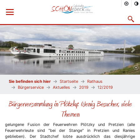
Menü öffnen
Suchma
Vorheriges Bild
Näc
Sie befinden sich hier
Startseite
Rathaus
Bürgerservice
Aktuelles
2019
12/2019
Bürgerversammlung in Plötzky: Wenig Besucher, viele
Themen
gelungene Fusion der Feuerwehren Plötzky und Pretzien (alle
Feuerwehrleute sind "bei der Stange" in Pretzien und Ranies
geblieben). Der Stadtchef lobte ausdrücklich das diesjährige