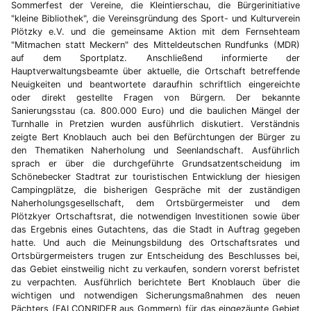
Sommerfest der Vereine, die Kleintierschau, die Bürgerinitiative
"kleine Bibliothek", die Vereinsgründung des Sport- und Kulturverein
Plötzky e.V. und die gemeinsame Aktion mit dem Fernsehteam
"Mitmachen statt Meckern" des Mitteldeutschen Rundfunks (MDR)
auf dem Sportplatz. Anschließend informierte der
Hauptverwaltungsbeamte über aktuelle, die Ortschaft betreffende
Neuigkeiten und beantwortete daraufhin schriftlich eingereichte
oder direkt gestellte Fragen von Bürgern. Der bekannte
Sanierungsstau (ca. 800.000 Euro) und die baulichen Mängel der
Turnhalle in Pretzien wurden ausführlich diskutiert. Verständnis
zeigte Bert Knoblauch auch bei den Befürchtungen der Bürger zu
den Thematiken Naherholung und Seenlandschaft. Ausführlich
sprach er über die durchgeführte Grundsatzentscheidung im
Schönebecker Stadtrat zur touristischen Entwicklung der hiesigen
Campingplätze, die bisherigen Gespräche mit der zuständigen
Naherholungsgesellschaft, dem Ortsbürgermeister und dem
Plötzkyer Ortschaftsrat, die notwendigen Investitionen sowie über
das Ergebnis eines Gutachtens, das die Stadt in Auftrag gegeben
hatte. Und auch die Meinungsbildung des Ortschaftsrates und
Ortsbürgermeisters trugen zur Entscheidung des Beschlusses bei,
das Gebiet einstweilig nicht zu verkaufen, sondern vorerst befristet
zu verpachten. Ausführlich berichtete Bert Knoblauch über die
wichtigen und notwendigen Sicherungsmaßnahmen des neuen
Pächters (FALCONRIDER aus Gommern) für das eingezäunte Gebiet