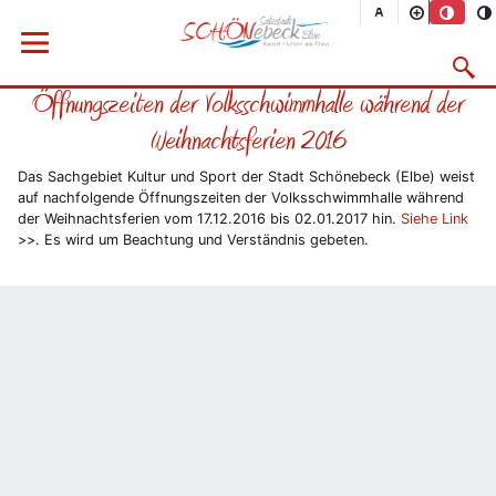
Sie befinden sich hier
Startseite
Rathaus
Menü öffnen
Bürgerservice
Aktuelles
2016
12/2016
Suchma
Öffnungszeiten der Volksschwimmhalle während der
Vorheriges Bild
Näc
Weihnachtsferien 2016
Das Sachgebiet Kultur und Sport der Stadt Schönebeck (Elbe) weist
auf nachfolgende Öffnungszeiten der Volksschwimmhalle während
der Weihnachtsferien vom 17.12.2016 bis 02.01.2017 hin.
Siehe Link
>>. Es wird um Beachtung und Verständnis gebeten.