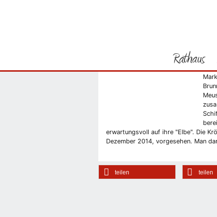
Sie befinden sich hier
Startseite
Marktbrunnen: Jetz
Rathaus
Jetz
Deze
Mark
Vorheriges Bild
Brun
Meus
zusa
Schi
bere
erwartungsvoll auf ihre "Elbe". Die Krö
Dezember 2014, vorgesehen. Man darf
teilen
teilen