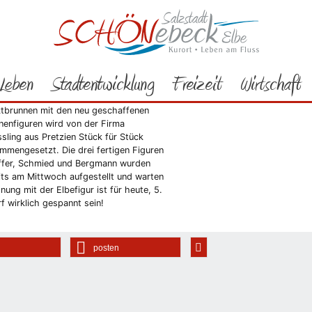
Rathaus
Bürgerservice
Aktuelles
2014
12/2014
t wächst zusammen, was zusammen gehört
Leben
Stadtentwicklung
Freizeit
Wirtschaft
t wächst zusammen, was zusammen gehört. Markt
Schönebeck am 4.
mber 2014 um 15.58 Uhr: Der sanierte
tbrunnen mit den neu geschaffenen
nenfiguren wird von der Firma
sling aus Pretzien Stück für Stück
mmengesetzt. Die drei fertigen Figuren
ffer, Schmied und Bergmann wurden
its am Mittwoch aufgestellt und warten
nung mit der Elbefigur ist für heute, 5.
 wirklich gespannt sein!
posten