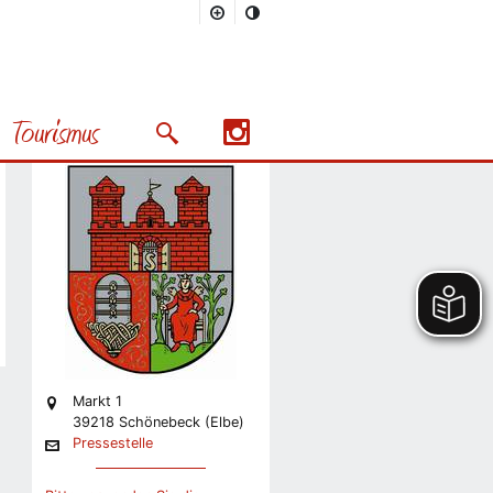
Stadt
Pressestelle
Tourismus
Stabsstelle Presse und
Suchmaske öffnen/schließen
Präsentation
Nächstes Bild
Markt 1
39218 Schönebeck (Elbe)
Pressestelle