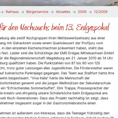
Rathaus
Bürgerservice
Aktuelles
2009
12/2009
ür den Nachwuchs beim 13. Erdgaspokal
urg alle zwölf Kochgruppen ihren Wettbewerbseinsatz aus einer
gang mit Gehacktem sowie einem Quarkdessert der Profijury vom
 in den einzelnen Küchenschlachten präsentiert haben, steht das
 fest. Leider sind die Schützlinge der EMS Erdgas Mittelsachsen GmbH
h für die Regionalmeisterschaft Magdeburg am 21. Januar 2010 ab 14 Uhr
urg qualifiziert haben. Die Punktzahlen von 87 bis 90 von 120
ht, trotz guter Leistungen aller Jugendlichen. Die Förderstedter waren
auf kulinarische Punktejagd gegangen. Das Team aus Staßfurt hatte ihre
erb beigesteuert. "Viva Italia" hatte die Mannschaft der
Köstlichkeiten genannt und die jungen Weißmützen der Sekundarschule
ein "Erfrischendes Sommerbuffet". Dirk Trappe, Pressesprecher der
 kreativ und ehrgeizig unsere Schülerköche beim Erdgaspokal ans
seit Koch-Generationen. Dass das Projekt nachhaltig ist zeigt, dass
eilnehmer insgesamt sogar in der Gastronomiebranche einen
ehmen ist außerdem von Interesse, dass die Teenager frühzeitig den