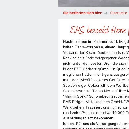
Sie befinden sich hier
Startseite
EMS beweist Herz f
Nachdem nun im Kammerbezirk Magdeb
kalten Fisch-Vorspeise, einem Haupt
Verband der Köche Deutschlands e. V.
Ranking seit Ende vergangener Woche
nicht unter den besten Drei, die sic
in der BZG Ostharz gGmbH in Quedlinb
möglichen hatten nicht ganz ausgereic
mit ihrem Menü "Leckeres Geflüster" 
Speisenfolge "Colourfull" dem Wettbew
Sekundarschule "Pablo Neruda" ihre 
"Maxim Gorki" Schönebeck zauberten 
EMS Erdgas Mittelsachsen GmbH: "Wie
Werk gehen, fasziniert uns nun schon 
rund zehn Prozent der etwa 10.000 T
Ausbildungsplatz bekommen
haben. Für uns als Versorgungsuntern