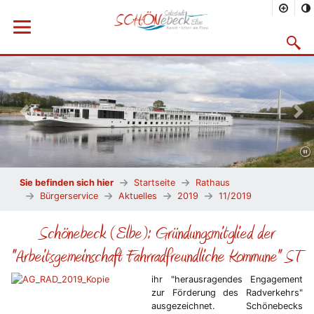
Menü öffnen
Suchma
Vorheriges Bild
Näc
Sie befinden sich hier
Startseite
Rathaus
Bürgerservice
Aktuelles
2019
11/2019
Schönebeck (Elbe): Gründungsmitglied der
"Arbeitsgemeinschaft Fahrradfreundliche Kommune" ST
ihr "herausragendes Engagement
zur Förderung des Radverkehrs"
ausgezeichnet. Schönebecks