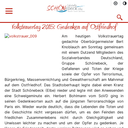
Sie befinden sich hier
Startseite
Rathaus
Menü öffnen
Bürgerservice
Aktuelles
2015
11/2015
Suchma
Volkstrauertag 2015: Gedenken auf Ostfriedhof
Vorheriges Bild
Näc
Am heutigen Volkstrauertag
gedachte Oberbürgermeister Bert
Knoblauch am Sonntag gemeinsam
mit einem Dutzend Mitgliedern des
Sozialverbandes Deutschland,
Gruppe Schönebeck, der
Gefallenen und Toten der Kriege
sowie der Opfer von Terrorismus,
Bürgerkrieg, Massenvernichtung und Gewaltherrschaft am Mahnmal
auf dem Ostfriedhof. Das Stadtoberhaupt legte dabei einen Kranz
der Stadt Schönebeck (Elbe) nieder und legte mit den Anwesenden
eine Schweigeminute ein. Herbert Bohlmann vom SoVD ging in
seinen Gedenkworten auch auf die jüngsten Terroranschläge von
Paris ein. Wieder wurde deutlich, dass die Lebenden die Toten und
die Geschichte nicht vergessen dürfen, um es den Feinden des
friedlichen Zusammenlebens nicht durch Gleichgültigkeit und
Unwissen leichter zu machen und um der Opfer zu gedenken. Je