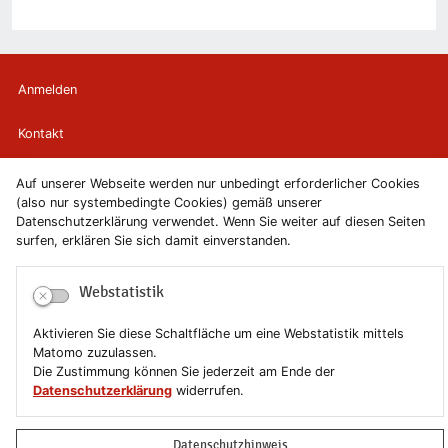
Anmelden
Kontakt
Newsletter
Auf unserer Webseite werden nur unbedingt erforderlicher Cookies
(also nur systembedingte Cookies) gemäß unserer
Datenschutzerklärung verwendet. Wenn Sie weiter auf diesen Seiten
Newsletterabmeldung
surfen, erklären Sie sich damit einverstanden.
Impressum
Webstatistik
Datenschutzerklärung
Aktivieren Sie diese Schaltfläche um eine Webstatistik mittels
Matomo zuzulassen.
Erklärung zur Barrierefreiheit
Die Zustimmung können Sie jederzeit am Ende der
Datenschutzerklärung
widerrufen.
Leichte Sprache
Datenschutzhinweis
Sitemap