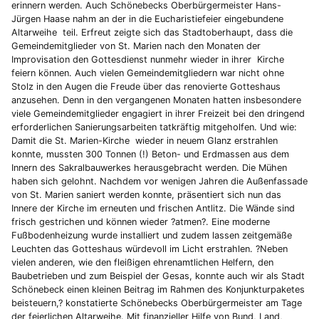
erinnern werden. Auch Schönebecks Oberbürgermeister Hans-
Jürgen Haase nahm an der in die Eucharistiefeier eingebundene
Altarweihe teil. Erfreut zeigte sich das Stadtoberhaupt, dass die
Gemeindemitglieder von St. Marien nach den Monaten der
Improvisation den Gottesdienst nunmehr wieder in ihrer Kirche
feiern können. Auch vielen Gemeindemitgliedern war nicht ohne
Stolz in den Augen die Freude über das renovierte Gotteshaus
anzusehen. Denn in den vergangenen Monaten hatten insbesondere
viele Gemeindemitglieder engagiert in ihrer Freizeit bei den dringend
erforderlichen Sanierungsarbeiten tatkräftig mitgeholfen. Und wie:
Damit die St. Marien-Kirche wieder in neuem Glanz erstrahlen
konnte, mussten 300 Tonnen (!) Beton- und Erdmassen aus dem
Innern des Sakralbauwerkes herausgebracht werden. Die Mühen
haben sich gelohnt. Nachdem vor wenigen Jahren die Außenfassade
von St. Marien saniert werden konnte, präsentiert sich nun das
Innere der Kirche im erneuten und frischen Antlitz. Die Wände sind
frisch gestrichen und können wieder ?atmen?. Eine moderne
Fußbodenheizung wurde installiert und zudem lassen zeitgemäße
Leuchten das Gotteshaus würdevoll im Licht erstrahlen. ?Neben
vielen anderen, wie den fleißigen ehrenamtlichen Helfern, den
Baubetrieben und zum Beispiel der Gesas, konnte auch wir als Stadt
Schönebeck einen kleinen Beitrag im Rahmen des Konjunkturpaketes
beisteuern,? konstatierte Schönebecks Oberbürgermeister am Tage
der feierlichen Altarweihe. Mit finanzieller Hilfe von Bund, Land,