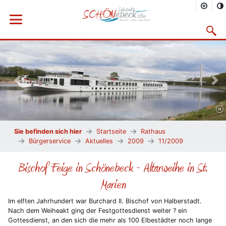
Menü öffnen
Suchma
Vorheriges Bild
Näc
Sie befinden sich hier
Startseite
Rathaus
Bürgerservice
Aktuelles
2009
11/2009
Bischof Feige in Schönebeck - Altarweihe in St.
Marien
Im elften Jahrhundert war Burchard II. Bischof von Halberstadt.
Nach dem Weiheakt ging der Festgottesdienst weiter ? ein
Gottesdienst, an den sich die mehr als 100 Elbestädter noch lange