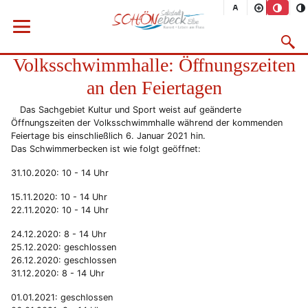
Sie befinden sich hier
Startseite
Rathaus
Menü öffnen
Bürgerservice
Aktuelles
2020
10/2020
Suchma
Volksschwimmhalle: Öffnungszeiten
Vorheriges Bild
Näc
an den Feiertagen
Das Sachgebiet Kultur und Sport weist auf geänderte
Öffnungszeiten der Volksschwimmhalle während der kommenden
Feiertage bis einschließlich 6. Januar 2021 hin.
Das Schwimmerbecken ist wie folgt geöffnet:
31.10.2020: 10 - 14 Uhr
15.11.2020: 10 - 14 Uhr
22.11.2020: 10 - 14 Uhr
24.12.2020: 8 - 14 Uhr
25.12.2020: geschlossen
26.12.2020: geschlossen
31.12.2020: 8 - 14 Uhr
01.01.2021: geschlossen