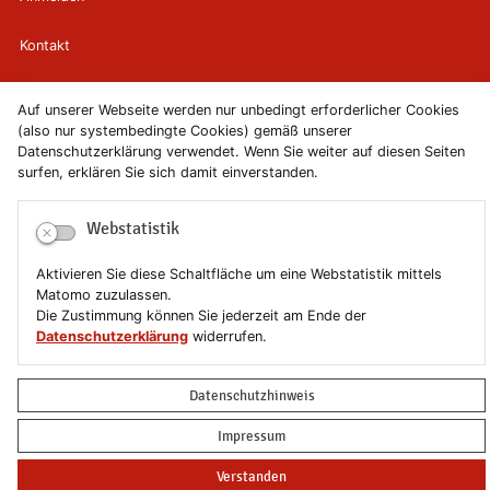
Kontakt
Newsletter
Auf unserer Webseite werden nur unbedingt erforderlicher Cookies
(also nur systembedingte Cookies) gemäß unserer
Newsletterabmeldung
Datenschutzerklärung verwendet. Wenn Sie weiter auf diesen Seiten
surfen, erklären Sie sich damit einverstanden.
Impressum
Webstatistik
Datenschutzerklärung
Aktivieren Sie diese Schaltfläche um eine Webstatistik mittels
Erklärung zur Barrierefreiheit
Matomo zuzulassen.
Die Zustimmung können Sie jederzeit am Ende der
Datenschutzerklärung
widerrufen.
Leichte Sprache
Sitemap
Datenschutzhinweis
Impressum
Copyright © 2019-2026 Stadt Schönebeck (Elbe)
Verstanden