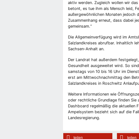
aktiv werden. Zugleich wollen wir das
betont, es tue ihm als Mensch leid, F
außergewöhnlichen Monaten jedoch de
Zusammenhang erneut, dass dabei jede
gemeinsam.“
Die Allgemeinverfügung wird im Amtsbla
Salzlandkreises abrufbar. Inhaltlich 
Sachsen-Anhalt an.
Der Landrat hat außerdem festgelegt,
Gesundheit ausgeweitet wird. So sind 
samstags von 10 bis 16 Uhr im Diens
erst am Mittwochnachmittag den Betri
Salzlandkreises in Roschwitz Anlaufp
Weitere Informationen wie Öffnungszei
oder rechtliche Grundlage finden Sie 
Dashboard regelmäßig die aktuellen Fa
Ampelsystem bezieht sich auf die Fall
Landesregierung.
teilen
teilen