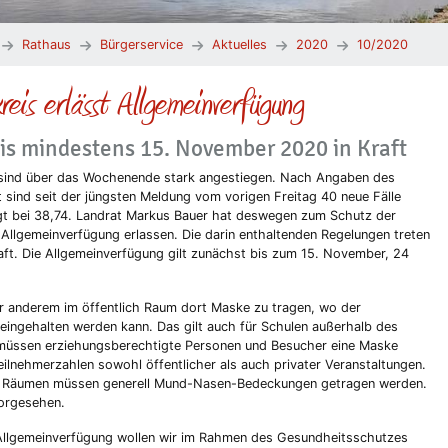
Rathaus
Bürgerservice
Aktuelles
2020
10/2020
reis erlässt Allgemeinverfügung
is mindestens 15. November 2020 in Kraft
is sind über das Wochenende stark angestiegen. Nach Angaben des
sind seit der jüngsten Meldung vom vorigen Freitag 40 neue Fälle
gt bei 38,74. Landrat Markus Bauer hat deswegen zum Schutz der
 Allgemeinverfügung erlassen. Die darin enthaltenden Regelungen treten
raft. Die Allgemeinverfügung gilt zunächst bis zum 15. November, 24
r anderem im öffentlich Raum dort Maske zu tragen, wo der
eingehalten werden kann. Das gilt auch für Schulen außerhalb des
 müssen erziehungsberechtigte Personen und Besucher eine Maske
ilnehmerzahlen sowohl öffentlicher als auch privater Veranstaltungen.
en Räumen müssen generell Mund-Nasen-Bedeckungen getragen werden.
vorgesehen.
 Allgemeinverfügung wollen wir im Rahmen des Gesundheitsschutzes