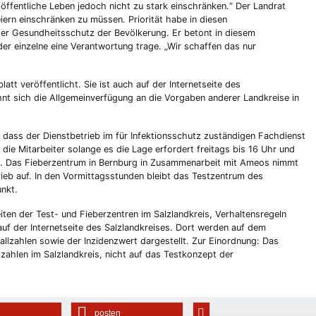
 öffentliche Leben jedoch nicht zu stark einschränken.“ Der Landrat
eiern einschränken zu müssen. Priorität habe in diesen
r Gesundheitsschutz der Bevölkerung. Er betont in diesem
r einzelne eine Verantwortung trage. „Wir schaffen das nur
tt veröffentlicht. Sie ist auch auf der Internetseite des
lehnt sich die Allgemeinverfügung an die Vorgaben anderer Landkreise in
 dass der Dienstbetrieb im für Infektionsschutz zuständigen Fachdienst
die Mitarbeiter solange es die Lage erfordert freitags bis 16 Uhr und
t. Das Fieberzentrum in Bernburg in Zusammenarbeit mit Ameos nimmt
eb auf. In den Vormittagsstunden bleibt das Testzentrum des
unkt.
ten der Test- und Fieberzentren im Salzlandkreis, Verhaltensregeln
auf der Internetseite des Salzlandkreises. Dort werden auf dem
llzahlen sowie der Inzidenzwert dargestellt. Zur Einordnung: Das
zahlen im Salzlandkreis, nicht auf das Testkonzept der
posten