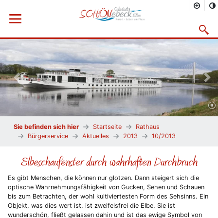
Menü öffnen
Suchma
Vorheriges Bild
Näc
Sie befinden sich hier
Startseite
Rathaus
Bürgerservice
Aktuelles
2013
10/2013
Elbeschaufenster durch wahrhaften Durchbruch
Es gibt Menschen, die können nur glotzen. Dann steigert sich die
optische Wahrnehmungsfähigkeit von Gucken, Sehen und Schauen
bis zum Betrachten, der wohl kultiviertesten Form des Sehsinns. Ein
Objekt, was dies wert ist, ist zweifelsfrei die Elbe. Sie ist
wunderschön, fließt gelassen dahin und ist das ewige Symbol von