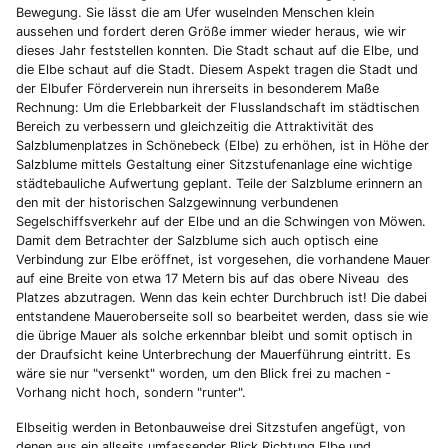
Bewegung. Sie lässt die am Ufer wuselnden Menschen klein
aussehen und fordert deren Größe immer wieder heraus, wie wir
dieses Jahr feststellen konnten. Die Stadt schaut auf die Elbe, und
die Elbe schaut auf die Stadt. Diesem Aspekt tragen die Stadt und
der Elbufer Förderverein nun ihrerseits in besonderem Maße
Rechnung: Um die Erlebbarkeit der Flusslandschaft im städtischen
Bereich zu verbessern und gleichzeitig die Attraktivität des
Salzblumenplatzes in Schönebeck (Elbe) zu erhöhen, ist in Höhe der
Salzblume mittels Gestaltung einer Sitzstufenanlage eine wichtige
städtebauliche Aufwertung geplant. Teile der Salzblume erinnern an
den mit der historischen Salzgewinnung verbundenen
Segelschiffsverkehr auf der Elbe und an die Schwingen von Möwen.
Damit dem Betrachter der Salzblume sich auch optisch eine
Verbindung zur Elbe eröffnet, ist vorgesehen, die vorhandene Mauer
auf eine Breite von etwa 17 Metern bis auf das obere Niveau des
Platzes abzutragen. Wenn das kein echter Durchbruch ist! Die dabei
entstandene Maueroberseite soll so bearbeitet werden, dass sie wie
die übrige Mauer als solche erkennbar bleibt und somit optisch in
der Draufsicht keine Unterbrechung der Mauerführung eintritt. Es
wäre sie nur "versenkt" worden, um den Blick frei zu machen -
Vorhang nicht hoch, sondern "runter".
Elbseitig werden in Betonbauweise drei Sitzstufen angefügt, von
denen aus ein allseits umfassender Blick Richtung Elbe und