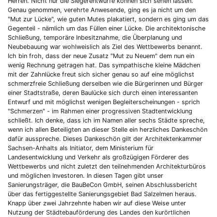
Herren. Nicht nur die Siegerentwürfe können sich sehen lassen.
Genau genommen, verehrte Anwesende, ging es ja nicht um den
"Mut zur Lücke", wie guten Mutes plakatiert, sondern es ging um das
Gegenteil - nämlich um das Füllen einer Lücke. Die architektonische
Schließung, temporäre Inbesitznahme, die Überplanung und
Neubebauung war wohlweislich als Ziel des Wettbewerbs benannt.
Ich bin froh, dass der neue Zusatz "Mut zu Neuem" dem nun ein
wenig Rechnung getragen hat. Das sympathische kleine Mädchen
mit der Zahnlücke freut sich sicher genau so auf eine möglichst
schmerzfreie Schließung derselben wie die Bürgerinnen und Bürger
einer Stadtstraße, deren Baulücke sich durch einen interessanten
Entwurf und mit möglichst wenigen Begleiterscheinungen - sprich
"Schmerzen" - im Rahmen einer progressiven Stadtentwicklung
schließt. Ich denke, dass ich im Namen aller sechs Städte spreche,
wenn ich allen Beteiligten an dieser Stelle ein herzliches Dankeschön
dafür ausspreche. Dieses Dankeschön gilt der Architektenkammer
Sachsen-Anhalts als Initiator, dem Ministerium für
Landesentwicklung und Verkehr als großzügigen Förderer des
Wettbewerbs und nicht zuletzt den teilnehmenden Architekturbüros
und möglichen Investoren. In diesen Tagen gibt unser
Sanierungsträger, die BauBeCon GmbH, seinen Abschlussbericht
über das fertiggestellte Sanierungsgebiet Bad Salzelmen heraus.
Knapp über zwei Jahrzehnte haben wir auf diese Weise unter
Nutzung der Städtebauförderung des Landes den kurörtlichen