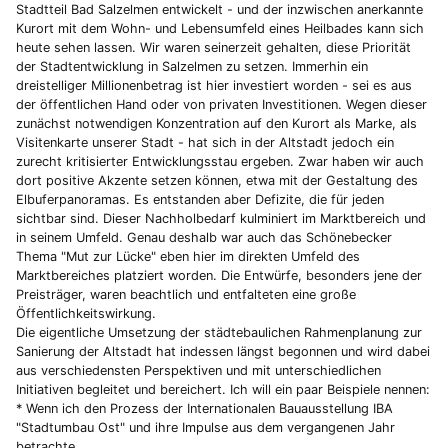
Stadtteil Bad Salzelmen entwickelt - und der inzwischen anerkannte
Kurort mit dem Wohn- und Lebensumfeld eines Heilbades kann sich
heute sehen lassen. Wir waren seinerzeit gehalten, diese Priorität
der Stadtentwicklung in Salzelmen zu setzen. Immerhin ein
dreistelliger Millionenbetrag ist hier investiert worden - sei es aus
der öffentlichen Hand oder von privaten Investitionen. Wegen dieser
zunächst notwendigen Konzentration auf den Kurort als Marke, als
Visitenkarte unserer Stadt - hat sich in der Altstadt jedoch ein
zurecht kritisierter Entwicklungsstau ergeben. Zwar haben wir auch
dort positive Akzente setzen können, etwa mit der Gestaltung des
Elbuferpanoramas. Es entstanden aber Defizite, die für jeden
sichtbar sind. Dieser Nachholbedarf kulminiert im Marktbereich und
in seinem Umfeld. Genau deshalb war auch das Schönebecker
Thema "Mut zur Lücke" eben hier im direkten Umfeld des
Marktbereiches platziert worden. Die Entwürfe, besonders jene der
Preisträger, waren beachtlich und entfalteten eine große
Öffentlichkeitswirkung.
Die eigentliche Umsetzung der städtebaulichen Rahmenplanung zur
Sanierung der Altstadt hat indessen längst begonnen und wird dabei
aus verschiedensten Perspektiven und mit unterschiedlichen
Initiativen begleitet und bereichert. Ich will ein paar Beispiele nennen:
* Wenn ich den Prozess der Internationalen Bauausstellung IBA
"Stadtumbau Ost" und ihre Impulse aus dem vergangenen Jahr
betrachte,