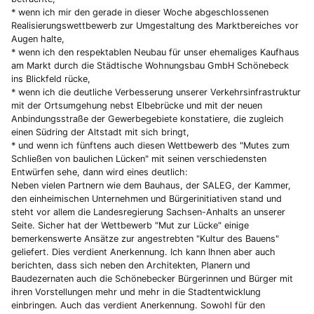
* wenn ich mir den gerade in dieser Woche abgeschlossenen
Realisierungswettbewerb zur Umgestaltung des Marktbereiches vor
Augen halte,
* wenn ich den respektablen Neubau für unser ehemaliges Kaufhaus
am Markt durch die Städtische Wohnungsbau GmbH Schönebeck
ins Blickfeld rücke,
* wenn ich die deutliche Verbesserung unserer Verkehrsinfrastruktur
mit der Ortsumgehung nebst Elbebrücke und mit der neuen
Anbindungsstraße der Gewerbegebiete konstatiere, die zugleich
einen Südring der Altstadt mit sich bringt,
* und wenn ich fünftens auch diesen Wettbewerb des "Mutes zum
Schließen von baulichen Lücken" mit seinen verschiedensten
Entwürfen sehe, dann wird eines deutlich:
Neben vielen Partnern wie dem Bauhaus, der SALEG, der Kammer,
den einheimischen Unternehmen und Bürgerinitiativen stand und
steht vor allem die Landesregierung Sachsen-Anhalts an unserer
Seite. Sicher hat der Wettbewerb "Mut zur Lücke" einige
bemerkenswerte Ansätze zur angestrebten "Kultur des Bauens"
geliefert. Dies verdient Anerkennung. Ich kann Ihnen aber auch
berichten, dass sich neben den Architekten, Planern und
Baudezernaten auch die Schönebecker Bürgerinnen und Bürger mit
ihren Vorstellungen mehr und mehr in die Stadtentwicklung
einbringen. Auch das verdient Anerkennung. Sowohl für den