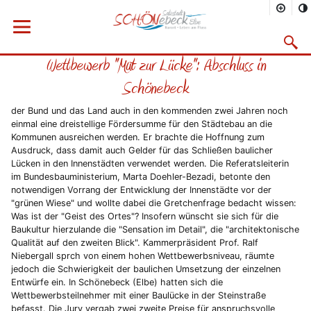
Sie befinden sich hier
Startseite
Rathaus
Menü öffnen
Bürgerservice
Aktuelles
2011
10/2011
Suchma
Wettbewerb "Mut zur Lücke": Abschluss in
Vorheriges Bild
Näc
Schönebeck
der Bund und das Land auch in den kommenden zwei Jahren noch
einmal eine dreistellige Fördersumme für den Städtebau an die
Kommunen ausreichen werden. Er brachte die Hoffnung zum
Ausdruck, dass damit auch Gelder für das Schließen baulicher
Lücken in den Innenstädten verwendet werden. Die Referatsleiterin
im Bundesbauministerium, Marta Doehler-Bezadi, betonte den
notwendigen Vorrang der Entwicklung der Innenstädte vor der
"grünen Wiese" und wollte dabei die Gretchenfrage bedacht wissen:
Was ist der "Geist des Ortes"? Insofern wünscht sie sich für die
Baukultur hierzulande die "Sensation im Detail", die "architektonische
Qualität auf den zweiten Blick". Kammerpräsident Prof. Ralf
Niebergall sprch von einem hohen Wettbewerbsniveau, räumte
jedoch die Schwierigkeit der baulichen Umsetzung der einzelnen
Entwürfe ein. In Schönebeck (Elbe) hatten sich die
Wettbewerbsteilnehmer mit einer Baulücke in der Steinstraße
befasst. Die Jury vergab zwei zweite Preise für anspruchsvolle