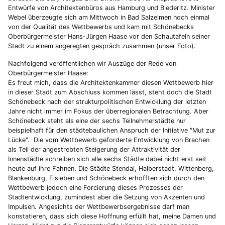
Entwürfe von Architektenbüros aus Hamburg und Biederitz. Minister
Webel überzeugte sich am Mittwoch in Bad Salzelmen noch einmal
von der Qualität des Wettbewerbs und kam mit Schönebecks
Oberbürgermeister Hans-Jürgen Haase vor den Schautafeln seiner
Stadt zu einem angeregten gespräch zusammen (unser Foto).
Nachfolgend veröffentlichen wir Auszüge der Rede von
Oberbürgermeister Haase:
Es freut mich, dass die Architektenkammer diesen Wettbewerb hier
in dieser Stadt zum Abschluss kommen lässt, steht doch die Stadt
Schönebeck nach der strukturpolitischen Entwicklung der letzten
Jahre nicht immer im Fokus der überregionalen Betrachtung. Aber
Schönebeck steht als eine der sechs Teilnehmerstädte nur
beispielhaft für den städtebaulichen Anspruch der Initiative "Mut zur
Lücke". Die vom Wettbewerb geforderte Entwicklung von Brachen
als Teil der angestrebten Steigerung der Attraktivität der
Innenstädte schreiben sich alle sechs Städte dabei nicht erst seit
heute auf ihre Fahnen. Die Städte Stendal, Halberstadt, Wittenberg,
Blankenburg, Eisleben und Schönebeck erhofften sich durch den
Wettbewerb jedoch eine Forcierung dieses Prozesses der
Stadtentwicklung, zumindest aber die Setzung von Akzenten und
Impulsen. Angesichts der Wettbewerbsergebnisse darf man
konstatieren, dass sich diese Hoffnung erfüllt hat, meine Damen und