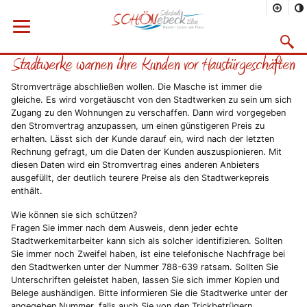
Sie befinden sich hier
Startseite
Rathaus
Menü öffnen
Bürgerservice
Aktuelles
2011
10/2011
Suchma
Stadtwerke warnen ihre Kunden vor Haustürgeschäften
Vorheriges Bild
Näc
Stromverträge abschließen wollen. Die Masche ist immer die
gleiche. Es wird vorgetäuscht von den Stadtwerken zu sein um sich
Zugang zu den Wohnungen zu verschaffen. Dann wird vorgegeben
den Stromvertrag anzupassen, um einen günstigeren Preis zu
erhalten. Lässt sich der Kunde darauf ein, wird nach der letzten
Rechnung gefragt, um die Daten der Kunden auszuspionieren. Mit
diesen Daten wird ein Stromvertrag eines anderen Anbieters
ausgefüllt, der deutlich teurere Preise als den Stadtwerkepreis
enthält.
Wie können sie sich schützen?
Fragen Sie immer nach dem Ausweis, denn jeder echte
Stadtwerkemitarbeiter kann sich als solcher identifizieren. Sollten
Sie immer noch Zweifel haben, ist eine telefonische Nachfrage bei
den Stadtwerken unter der Nummer 788-639 ratsam. Sollten Sie
Unterschriften geleistet haben, lassen Sie sich immer Kopien und
Belege aushändigen. Bitte informieren Sie die Stadtwerke unter der
angegeben Nummer, falls auch Sie von den Trickbetrügern