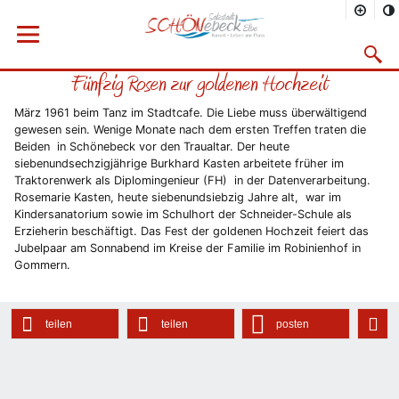
Sie befinden sich hier
Startseite
Rathaus
Menü öffnen
Bürgerservice
Aktuelles
2011
10/2011
Suchma
Fünfzig Rosen zur goldenen Hochzeit
Vorheriges Bild
Näc
März 1961 beim Tanz im Stadtcafe. Die Liebe muss überwältigend
gewesen sein. Wenige Monate nach dem ersten Treffen traten die
Beiden in Schönebeck vor den Traualtar. Der heute
siebenundsechzigjährige Burkhard Kasten arbeitete früher im
Traktorenwerk als Diplomingenieur (FH) in der Datenverarbeitung.
Rosemarie Kasten, heute siebenundsiebzig Jahre alt, war im
Kindersanatorium sowie im Schulhort der Schneider-Schule als
Erzieherin beschäftigt. Das Fest der goldenen Hochzeit feiert das
Jubelpaar am Sonnabend im Kreise der Familie im Robinienhof in
Gommern.
teilen
teilen
posten