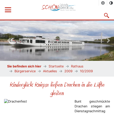
Menü öffnen
Suchma
Vorheriges Bild
Näc
Sie befinden sich hier
Startseite
Rathaus
Bürgerservice
Aktuelles
2009
10/2009
Kinderglück: Knirpse ließen Drachen in die Lüfte
gleiten
Bunt geschmückte
Drachen stiegen am
Dienstagnachmittag