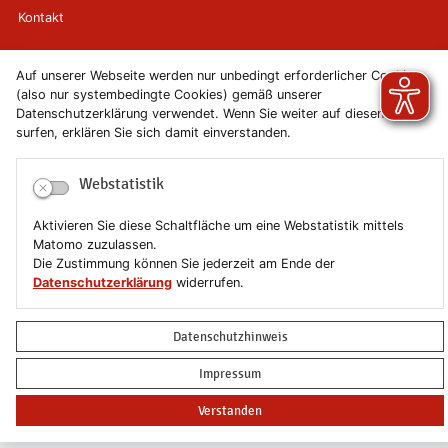
Kontakt
Newsletter
Auf unserer Webseite werden nur unbedingt erforderlicher Cookies
(also nur systembedingte Cookies) gemäß unserer
Newsletterabmeldung
Datenschutzerklärung verwendet. Wenn Sie weiter auf diesen Seiten
surfen, erklären Sie sich damit einverstanden.
Impressum
Webstatistik
Datenschutzerklärung
Aktivieren Sie diese Schaltfläche um eine Webstatistik mittels
Erklärung zur Barrierefreiheit
Matomo zuzulassen.
Die Zustimmung können Sie jederzeit am Ende der
Datenschutzerklärung
widerrufen.
Leichte Sprache
Sitemap
Datenschutzhinweis
Impressum
Copyright © 2019-2026 Stadt Schönebeck (Elbe)
Verstanden