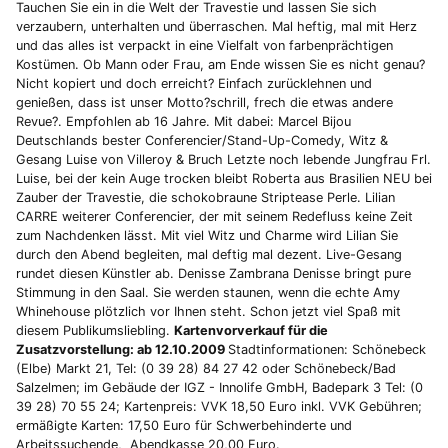
Tauchen Sie ein in die Welt der Travestie und lassen Sie sich
verzaubern, unterhalten und überraschen. Mal heftig, mal mit Herz
und das alles ist verpackt in eine Vielfalt von farbenprächtigen
Kostümen. Ob Mann oder Frau, am Ende wissen Sie es nicht genau?
Nicht kopiert und doch erreicht? Einfach zurücklehnen und
genießen, dass ist unser Motto?schrill, frech die etwas andere
Revue?. Empfohlen ab 16 Jahre. Mit dabei: Marcel Bijou
Deutschlands bester Conferencier/Stand-Up-Comedy, Witz &
Gesang Luise von Villeroy & Bruch Letzte noch lebende Jungfrau Frl.
Luise, bei der kein Auge trocken bleibt Roberta aus Brasilien NEU bei
Zauber der Travestie, die schokobraune Striptease Perle. Lilian
CARRE weiterer Conferencier, der mit seinem Redefluss keine Zeit
zum Nachdenken lässt. Mit viel Witz und Charme wird Lilian Sie
durch den Abend begleiten, mal deftig mal dezent. Live-Gesang
rundet diesen Künstler ab. Denisse Zambrana Denisse bringt pure
Stimmung in den Saal. Sie werden staunen, wenn die echte Amy
Whinehouse plötzlich vor Ihnen steht. Schon jetzt viel Spaß mit
diesem Publikumsliebling.
Kartenvorverkauf für die
Zusatzvorstellung: ab 12.10.2009
Stadtinformationen: Schönebeck
(Elbe) Markt 21, Tel: (0 39 28) 84 27 42 oder Schönebeck/Bad
Salzelmen; im Gebäude der IGZ - Innolife GmbH, Badepark 3 Tel: (0
39 28) 70 55 24; Kartenpreis: VVK 18,50 Euro inkl. VVK Gebühren;
ermäßigte Karten: 17,50 Euro für Schwerbehinderte und
Arbeitssuchende, Abendkasse 20,00 Euro.