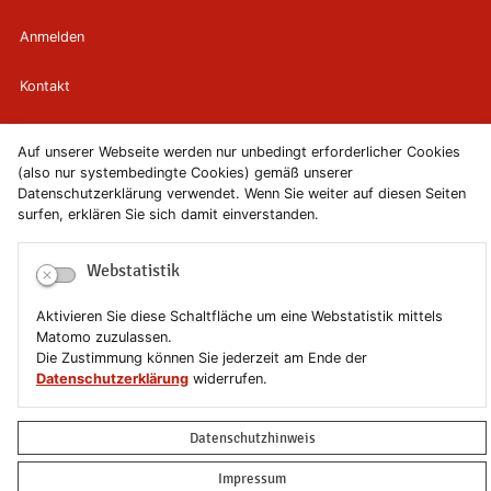
Anmelden
Kontakt
Newsletter
Auf unserer Webseite werden nur unbedingt erforderlicher Cookies
(also nur systembedingte Cookies) gemäß unserer
Newsletterabmeldung
Datenschutzerklärung verwendet. Wenn Sie weiter auf diesen Seiten
surfen, erklären Sie sich damit einverstanden.
Impressum
Webstatistik
Datenschutzerklärung
Aktivieren Sie diese Schaltfläche um eine Webstatistik mittels
Erklärung zur Barrierefreiheit
Matomo zuzulassen.
Die Zustimmung können Sie jederzeit am Ende der
Datenschutzerklärung
widerrufen.
Leichte Sprache
Sitemap
Datenschutzhinweis
Impressum
Copyright © 2019-2026 Stadt Schönebeck (Elbe)