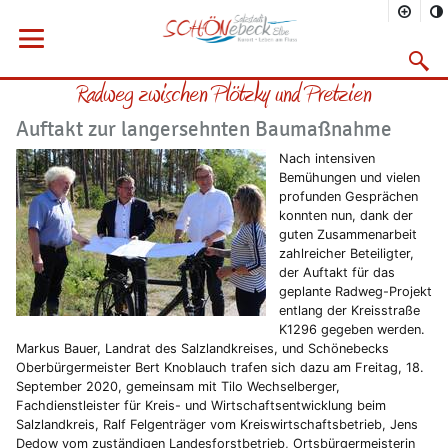
Sie befinden sich hier
Startseite
Rathaus
Menü öffnen
Bürgerservice
Aktuelles
2020
09/2020
Suchma
Radweg zwischen Plötzky und Pretzien
Vorheriges Bild
Näc
Auftakt zur langersehnten Baumaßnahme
Nach intensiven
Bemühungen und vielen
profunden Gesprächen
konnten nun, dank der
guten Zusammenarbeit
zahlreicher Beteiligter,
der Auftakt für das
geplante Radweg-Projekt
entlang der Kreisstraße
K1296 gegeben werden.
Markus Bauer, Landrat des Salzlandkreises, und Schönebecks
Oberbürgermeister Bert Knoblauch trafen sich dazu am Freitag, 18.
September 2020, gemeinsam mit Tilo Wechselberger,
Fachdienstleister für Kreis- und Wirtschaftsentwicklung beim
Salzlandkreis, Ralf Felgenträger vom Kreiswirtschaftsbetrieb, Jens
Dedow vom zuständigen Landesforstbetrieb, Ortsbürgermeisterin