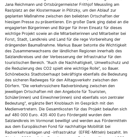
Jana Reichmann und Ortsbürgermeister Frithjof Meussling am
Rastplatz an der Klostermauer in Plötzky, um den Ablauf zur
geplanten Maßnahme zwischen den beliebten Ortschaften der
hiesigen Presse zu präsentieren. Ein großer Dank ging dabei an die
engagierten Bürgerinnen und Bürger für ihren Einsatz für dieses
wichtige Projekt sowie an die Mitarbeiterinnen und Mitarbeiter bei
Forst, Stadt, Landkreis und Land für die rege Vorbereitung der
drängenden Baumaßnahme. Markus Bauer betonte die Wichtigkeit
des Zusammenwachsens der ländlichen Regionen innerhalb des
Salzlandkreises und der Verbesserung der Infrastruktur für den
touristischen Bereich. "Auch die Nachhaltigkeit, Umweltschutz und
die Reduzierung des CO2 spielt eine wichtige Rolle", so Bauer.
Schönebecks Stadtoberhaupt bekräftigte ebenfalls die Bedeutung
des sicheren Radweges für den Alltagsverkehr zwischen den
Dörfern. "Die verkehrssichere Radverbindung zwischen den
jeweiligen Ortschaften mit den Angebote für Touristen,
Schüler(innen) und Einwohner(innen) sind ebenfalls von zentraler
Bedeutung", ergänzte Bert Knoblauch im Gespräch mit den
Medienvertretern. Die Gesamtkosten für das Projekt belaufen sich
auf 480 000 Euro. 435 400 Euro Fördergeld wurden dem
Salzlandkreis im Vormonat bewilligt und werden aus Fördermitteln
aus dem Europäischen Fond für nachhaltige Mobilität bei
Radverkehrsanlagen und -infrastruktur (EFRE-Mitteln) bezahlt. Im