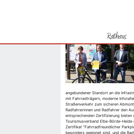
Sie befinden sich hier
Startseite
„Fahrradfreun
Rathaus
Vorheriges Bild
angebundener Standort an die Infrast
mit Fahrradträgern, moderne Infotafe
Straßenverkehr zum sicheren Abmontie
Radfahrerinnen und Radfahrer den Aus
entsprechenden Zertifizierung biet
Tourismusverband Elbe-Börde-Heide de
Zertifikat "Fahrradfreundlicher Parkpl
besonders geeignet sind, und die Radf