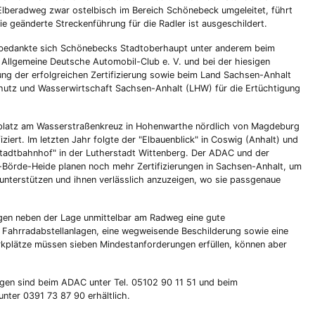
r Elberadweg zwar ostelbisch im Bereich Schönebeck umgeleitet, führt
e geänderte Streckenführung für die Radler ist ausgeschildert.
e bedankte sich Schönebecks Stadtoberhaupt unter anderem beim
Allgemeine Deutsche Automobil-Club e. V. und bei der hiesigen
ng der erfolgreichen Zertifizierung sowie beim Land Sachsen-Anhalt
utz und Wasserwirtschaft Sachsen-Anhalt (LHW) für die Ertüchtigung
kplatz am Wasserstraßenkreuz in Hohenwarthe nördlich von Magdeburg
iziert. Im letzten Jahr folgte der "Elbauenblick" in Coswig (Anhalt) und
stadtbahnhof" in der Lutherstadt Wittenberg. Der ADAC und der
örde-Heide planen noch mehr Zertifizierungen in Sachsen-Anhalt, um
 unterstützen und ihnen verlässlich anzuzeigen, wo sie passgenaue
igen neben der Lage unmittelbar am Radweg eine gute
 Fahrradabstellanlagen, eine wegweisende Beschilderung sowie eine
arkplätze müssen sieben Mindestanforderungen erfüllen, können aber
gen sind beim ADAC unter Tel. 05102 90 11 51 und beim
nter 0391 73 87 90 erhältlich.