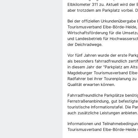
Elbkilometer 311 zu. Aktuell wird de
aber trotzdem am Parkplatz vorbei. Di
Bei der offiziellen Urkundenübergab
Tourismusverband Elbe-Börde-Heide, 
Wirtschaftsförderung für die Umsetzu
und Landesbetrieb für Hochwassersch
der Deichradwege.
Vor fünf Jahren wurde der erste Par
als besonders fahrradfreundlich zertif
in diesem Jahr der "Parkplatz am Alt
Magdeburger Tourismusverband Elbe-B
Radfahrer bei ihrer Tourenplanung zu
Qualität erwarten können.
Fahrradfreundliche Parkplätze benöt
Fernstraßenanbindung, gut befestigte
touristische Informationstafel. Die P
auch zusätzliche Leistungen anbieten.
Informationen und Teilnahmebedingun
Tourismusverband Elbe-Börde-Heide u