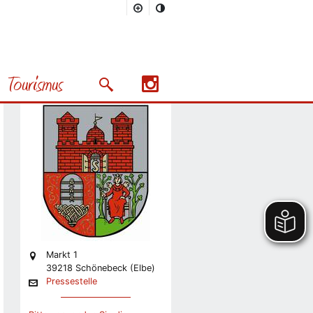
Stadt
Pressestelle
Tourismus
Stabsstelle Presse und
Suchmaske öffnen/schließen
Präsentation
Nächstes Bild
Markt 1
39218 Schönebeck (Elbe)
Pressestelle