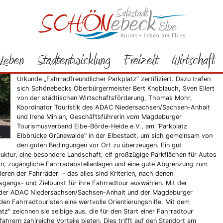
Rathaus
Bürgerservice
Aktuelles
2020
09/2020
dlich“ parken in Schönebeck (Elbe)
Leben
Stadtentwicklung
Freizeit
Wirtschaft
Nach Hohenwarthe, Coswig (Anhalt) und Lutherstadt Wittenberg
wurde heute die neueste Pkw-Abstellanlage in der Liste mit der
Urkunde „Fahrradfreundlicher Parkplatz“ zertifiziert. Dazu trafen
sich Schönebecks Oberbürgermeister Bert Knoblauch, Sven Ellert
von der städtischen Wirtschaftsförderung, Thomas Mohr,
Koordinator Touristik des ADAC Niedersachsen/Sachsen-Anhalt
und Irene Mihlan, Geschäftsführerin vom Magdeburger
Tourismusverband Elbe-Börde-Heide e.V., am "Parkplatz
Elbbrücke Grünewalde" in der Elbestadt, um sich gemeinsam von
den guten Bedingungen vor Ort zu überzeugen. Ein gut
ruktur, eine besondere Landschaft, elf großzügige Parkflächen für Autos
ln, zugängliche Fahrradabstellanlagen und eine gute Abgrenzung zum
ren der Fahrräder - das alles sind Kriterien, nach denen
gangs- und Zielpunkt für ihre Fahrradtour auswählen. Mit der
en der ADAC Niedersachsen/Sachsen-Anhalt und der Magdeburger
n Fahrradtouristen eine wertvolle Orientierungshilfe. Mit dem
atz" zeichnen sie selbige aus, die für den Start einer Fahrradtour
ahrern zahlreiche Vorteile bieten. Dies trifft auf den Standort am