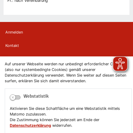
Fr.: nach Vereinbarung
Anmelden
Kontakt
Newsletter
Auf unserer Webseite werden nur unbedingt erforderlicher Cookies
(also nur systembedingte Cookies) gemäß unserer
Newsletterabmeldung
Datenschutzerklärung verwendet. Wenn Sie weiter auf diesen Seiten
surfen, erklären Sie sich damit einverstanden.
Impressum
Webstatistik
Datenschutzerklärung
Aktivieren Sie diese Schaltfläche um eine Webstatistik mittels
Erklärung zur Barrierefreiheit
Matomo zuzulassen.
Die Zustimmung können Sie jederzeit am Ende der
Leichte Sprache
Datenschutzerklärung
widerrufen.