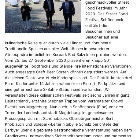
geschmackvoller Street
Food Festivals im Jahr
2020. Das Street Food
Festival Schönebeck
entführt die
Besucherinnen und
Besucher auf eine
kulinarische Reise quer durch viele Länder und Kontinente.
Traditionelle Speisen aus aller Welt können in besonderer
Atmosphäre im beliebten Kurpark Bad Salzelmen probiert werden.
Vom 25. bis 27. September 2020 präsentieren knapp 50
ausgewählte Foodtrucks und Stände ihre internationalen Variationen.
Auch angesagte Craft Beer Sorten können degustiert werden. Auf
die kleinen Gäste wartet ein Kinderspieleland. Der Eintritt kosten drei
Euro. Kinder unter 14 Jahren haben freien Eintritt. Parkplätze und
eine gut erreichbare S-Bahn-Station sind vorhanden. „Wir
veranstalten diese kulinarischen Festivals seit sechs Jahren in ganz
Deutschland", erzählte Stephan Trappe vom Veranstalter Crowd
Events aus Magdeburg. Nun auch in Schönebeck (Elbe) vor den
Toren der Landeshauptstadt Magdeburg. Im gemeinsamen
Pressegespräch mit Schönebecks Oberbürgermeister Bert
Knoblauch und Solepark-Leiterin Sibylle Schulz berichtete der
Barbyer über die geplante gastronomische Veranstaltung neben dem
Gradierwerk, notwendigen Sicherheitsbestimmungen und momentan