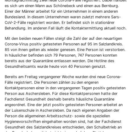
Montagnachmittag zwei neue Corona-Fälle registriert. Dabei handelt
es sich um einen Mann aus Schönebeck und einen aus Bernburg.
Einer der Männer arbeitet für ein Unternehmen in einem anderen
Bundesland. In diesem Unternehmen waren zuletzt mehrere Sars-
CoV-2-Fälle registriert worden. Er befindet sich in stationärer
Behandlung. Im anderen Fall läuft die Kontaktermittlung aktuell noch.
Mit den beiden neuen Fällen steigt die Zahl der auf den neuartigen
Corona-Virus positiv getesteten Personen auf 95 im Salzlandkreis.
85 von ihnen gelten als wieder genesen. Eine Person ist verstorben.
In häuslicher befinden sich 79 Personen, 747 Personen konnten
bereits aus der Quarantäne entlassen werden. Die Hotline des
Gesundheitsamts wurde heute von 40 Personen genutzt.
Bereits am Freitag vergangener Woche wurden drei neue Corona-
Fälle registriert. Die Personen zählen zu den engeren
Kontaktpersonen einer in den vergangenen Tagen positiv getesteten
Person aus Aschersleben. Für diese Kontaktpersonen hatte der
Fachdienst Gesundheit deshalb bereits häusliche Quarantäne
angeordnet. Eine der jetzt positiv getesteten Personen arbeitet an
der Luisenschule in Aschersleben. Da nach eigenen Angaben der
Person die allgemeinen Arbeitsschutz- sowie die speziellen
Hygienevorschriften eingehalten worden sind, hat der Fachdienst
Gesundheit des Salzlandkreises entschieden, den Schulbetrieb an