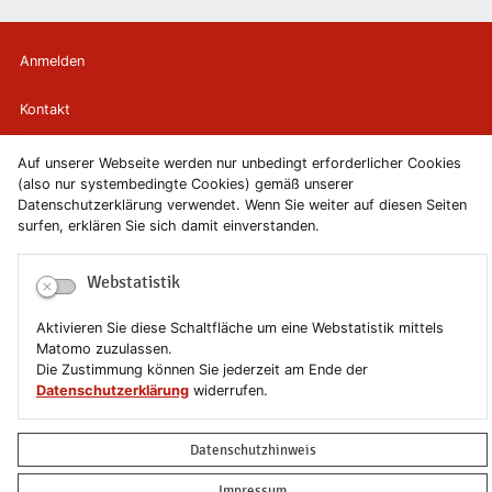
Anmelden
Kontakt
Newsletter
Auf unserer Webseite werden nur unbedingt erforderlicher Cookies
(also nur systembedingte Cookies) gemäß unserer
Datenschutzerklärung verwendet. Wenn Sie weiter auf diesen Seiten
Newsletterabmeldung
surfen, erklären Sie sich damit einverstanden.
Impressum
Webstatistik
Datenschutzerklärung
Aktivieren Sie diese Schaltfläche um eine Webstatistik mittels
Matomo zuzulassen.
Erklärung zur Barrierefreiheit
Die Zustimmung können Sie jederzeit am Ende der
Datenschutzerklärung
widerrufen.
Leichte Sprache
Datenschutzhinweis
Sitemap
Impressum