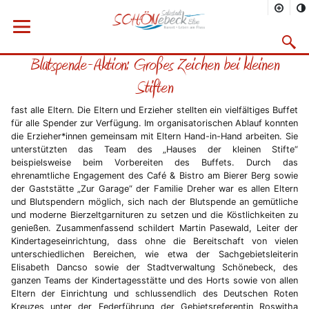
Sie befinden sich hier
Startseite
Rathaus
Menü öffnen
Bürgerservice
Aktuelles
2019
09/2019
Suchma
Blutspende-Aktion: Großes Zeichen bei kleinen
Vorheriges Bild
Näc
Stiften
fast alle Eltern. Die Eltern und Erzieher stellten ein vielfältiges Buffet
für alle Spender zur Verfügung. Im organisatorischen Ablauf konnten
die Erzieher*innen gemeinsam mit Eltern Hand-in-Hand arbeiten. Sie
unterstützten das Team des „Hauses der kleinen Stifte“
beispielsweise beim Vorbereiten des Buffets. Durch das
ehrenamtliche Engagement des Café & Bistro am Bierer Berg sowie
der Gaststätte „Zur Garage“ der Familie Dreher war es allen Eltern
und Blutspendern möglich, sich nach der Blutspende an gemütliche
und moderne Bierzeltgarnituren zu setzen und die Köstlichkeiten zu
genießen. Zusammenfassend schildert Martin Pasewald, Leiter der
Kindertageseinrichtung, dass ohne die Bereitschaft von vielen
unterschiedlichen Bereichen, wie etwa der Sachgebietsleiterin
Elisabeth Dancso sowie der Stadtverwaltung Schönebeck, des
ganzen Teams der Kindertagesstätte und des Horts sowie von allen
Eltern der Einrichtung und schlussendlich des Deutschen Roten
Kreuzes unter der Federführung der Gebietsreferentin Roswitha